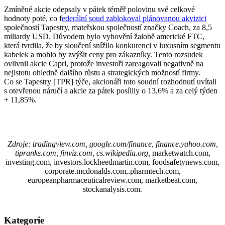
Zmíněné akcie odepsaly v pátek téměř polovinu své celkové
hodnoty poté, co f
ederální soud zablokoval plánovanou akvizici
společností Tapestry, mateřskou společností značky Coach, za 8,5
miliardy USD. Důvodem bylo vyhovění žalobě americké FTC,
která tvrdila, že by sloučení snížilo konkurenci v luxusním segmentu
kabelek a mohlo by zvýšit ceny pro zákazníky. Tento rozsudek
ovlivnil akcie Capri, protože investoři zareagovali negativně na
nejistotu ohledně dalšího růstu a strategických možností firmy.
Co se Tapestry [TPR] týče, akcionáři toto soudní rozhodnutí uvítali
s otevřenou náručí a akcie za pátek posílily o 13,6% a za celý týden
+ 11,85%.
Zdroje: tradingview.com, google.com/finance, finance.yahoo.com,
tipranks.com, finviz.com, cs.wikipedia.org,
marketwatch.com,
investing.com, investors.lockheedmartin.com, foodsafetynews.com,
corporate.mcdonalds.com,.pharmtech.com,
europeanpharmaceuticalreview.com, marketbeat.com,
stockanalysis.com.
Kategorie