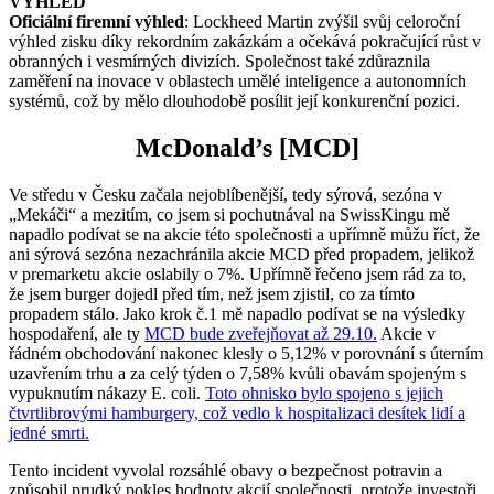
VÝHLED
Oficiální firemní výhled
: Lockheed Martin zvýšil svůj celoroční
výhled zisku díky rekordním zakázkám a očekává pokračující růst v
obranných i vesmírných divizích. Společnost také zdůraznila
zaměření na inovace v oblastech umělé inteligence a autonomních
systémů, což by mělo dlouhodobě posílit její konkurenční pozici​.
McDonald’s [MCD]
Ve středu v Česku začala nejoblíbenější, tedy sýrová, sezóna v
„Mekáči“ a mezitím, co jsem si pochutnával na SwissKingu mě
napadlo podívat se na akcie této společnosti a upřímně můžu říct, že
ani sýrová sezóna nezachránila akcie MCD před propadem, jelikož
v premarketu akcie oslabily o 7%. Upřímně řečeno jsem rád za to,
že jsem burger dojedl před tím, než jsem zjistil, co za tímto
propadem stálo. Jako krok č.1 mě napadlo podívat se na výsledky
hospodaření, ale ty
MCD bude zveřejňovat až 29.10.
Akcie v
řádném obchodování nakonec klesly o 5,12% v porovnání s úterním
uzavřením trhu a za celý týden o 7,58% kvůli obavám spojeným s
vypuknutím nákazy E. coli.
Toto ohnisko bylo spojeno s jejich
čtvrtlibrovými hamburgery, což vedlo k hospitalizaci desítek lidí a
jedné smrti.
Tento incident vyvolal rozsáhlé obavy o bezpečnost potravin a
způsobil prudký pokles hodnoty akcií společnosti, protože investoři