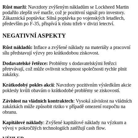
Růst marží
: Navzdory zvýšeným nákladům se Lockheed Martin
podařilo zlepšit své marže, což je pozitivní signál pro investory​.
Zákaznická poptávka: Silná poptávka po vojenských letadlech,
především po F-35, přispívá k růstu tržeb v divizi letectví.
NEGATIVNÍ ASPEKTY
Růst nákladů:
Inflace a zvýšené náklady na materiály a pracovní
sílu představují výzvy pro krátkodobou ziskovost.
Dodavatelské řetězce:
Problémy s dodavatelskými řetězci
přetrvávají, což může ovlivnit schopnost společnosti rychle plnit
zakázky.
Krátkodobý pokles akcií
: Navzdory pozitivním výsledkům akcie
poklesly kvůli obavám o krátkodobé problémy se ziskovostí​.
Závislost na vládních kontraktech
: Vysoká závislost na vládních
zakázkách může způsobit riziko v případě omezení rozpočtu na
obranu.
Kapitálové náklady
: Zvýšené kapitálové náklady na výzkum a
vývoj v pokročilých technologiích zatěžují cash flow​.