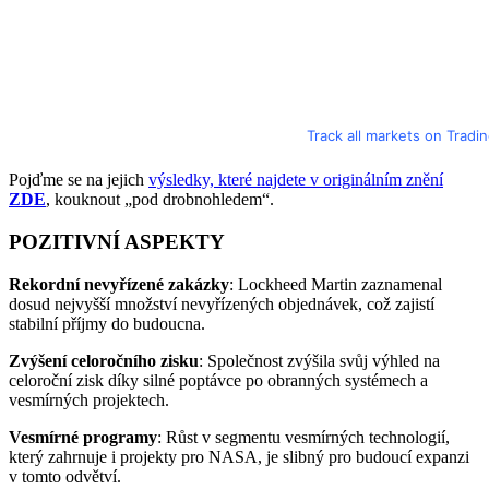
Track all markets on Tradi
Pojďme se na jejich
výsledky, které najdete v originálním znění
ZDE
, kouknout „pod drobnohledem“.
POZITIVNÍ ASPEKTY
Rekordní nevyřízené zakázky
: Lockheed Martin zaznamenal
dosud nejvyšší množství nevyřízených objednávek, což zajistí
stabilní příjmy do budoucna.
Zvýšení celoročního zisku
: Společnost zvýšila svůj výhled na
celoroční zisk díky silné poptávce po obranných systémech a
vesmírných projektech.
Vesmírné programy
: Růst v segmentu vesmírných technologií,
který zahrnuje i projekty pro NASA, je slibný pro budoucí expanzi
v tomto odvětví.