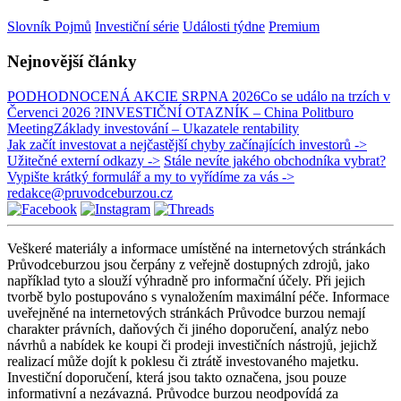
Slovník Pojmů
Investiční série
Události týdne
Premium
Nejnovější články
PODHODNOCENÁ AKCIE SRPNA 2026
Co se událo na trzích v
Červenci 2026 ?
INVESTIČNÍ OTAZNÍK – China Politburo
Meeting
Základy investování – Ukazatele rentability
Jak začít investovat a nejčastější chyby začínajících investorů ->
Užitečné externí odkazy ->
Stále nevíte jakého obchodníka vybrat?
Vypište krátký formulář a my to vyřídíme za vás ->
redakce@pruvodceburzou.cz
Veškeré materiály a informace umístěné na internetových stránkách
Průvodceburzou jsou čerpány z veřejně dostupných zdrojů, jako
například tyto a slouží výhradně pro informační účely. Při jejich
tvorbě bylo postupováno s vynaložením maximální péče. Informace
uveřejněné na internetových stránkách Průvodce burzou nemají
charakter právních, daňových či jiného doporučení, analýz nebo
návrhů a nabídek ke koupi či prodeji investičních nástrojů, jejichž
realizací může dojít k poklesu či ztrátě investovaného majetku.
Investiční doporučení, která jsou takto označena, jsou pouze
informativní a nezávazná. Průvodce burzou neodpovídá za