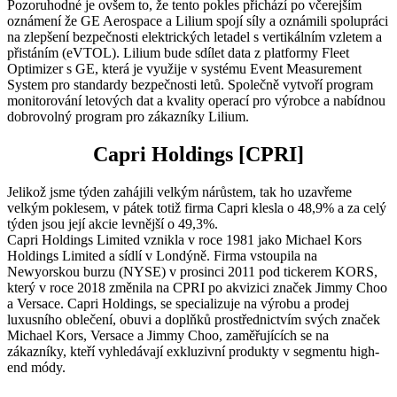
Pozoruhodné je ovšem to, že tento pokles přichází po včerejším
oznámení že GE Aerospace a Lilium spojí síly a oznámili spolupráci
na zlepšení bezpečnosti elektrických letadel s vertikálním vzletem a
přistáním (eVTOL). Lilium bude sdílet data z platformy Fleet
Optimizer s GE, která je využije v systému Event Measurement
System pro standardy bezpečnosti letů. Společně vytvoří program
monitorování letových dat a kvality operací pro výrobce a nabídnou
dobrovolný program pro zákazníky Lilium.
Capri Holdings [CPRI]
Jelikož jsme týden zahájili velkým nárůstem, tak ho uzavřeme
velkým poklesem, v pátek totiž firma Capri klesla o 48,9% a za celý
týden jsou její akcie levnější o 49,3%.
Capri Holdings Limited vznikla v roce 1981 jako Michael Kors
Holdings Limited a sídlí v Londýně. Firma vstoupila na
Newyorskou burzu (NYSE) v prosinci 2011 pod tickerem KORS,
který v roce 2018 změnila na CPRI po akvizici značek Jimmy Choo
a Versace. Capri Holdings, se specializuje na výrobu a prodej
luxusního oblečení, obuvi a doplňků prostřednictvím svých značek
Michael Kors, Versace a Jimmy Choo, zaměřujících se na
zákazníky, kteří vyhledávají exkluzivní produkty v segmentu high-
end módy.