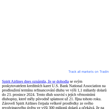
Track all markets on Tradi
Spirit Airlines dnes oznámila, že se dohodla
se svým
poskytovatelem kreditních karet U.S. Bank National Association na
prodloužení termínu refinancování dluhu ve výši 1,1 miliardy dolarů
do 23. prosince 2024. Tento dluh souvisí s jejich věrnostními
dluhopisy, které měly původně splatnost už 21. října tohoto roku.
Zároveň Spirit Airlines čerpala veškeré prostředky ze svého
revolvingového úvěru ve výši 300 milionů dolarů a očekává, že na