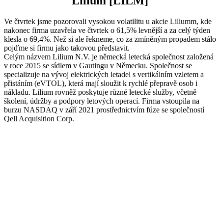
Lilium [LILM]
Ve čtvrtek jsme pozorovali vysokou volatilitu u akcie Liliumm, kde
nakonec firma uzavřela ve čtvrtek o 61,5% levnější a za celý týden
klesla o 69,4%. Než si ale řekneme, co za zmíněným propadem stálo
pojďme si firmu jako takovou představit.
Celým názvem Lilium N.V. je německá letecká společnost založená
v roce 2015 se sídlem v Gautingu v Německu. Společnost se
specializuje na vývoj elektrických letadel s vertikálním vzletem a
přistáním (eVTOL), která mají sloužit k rychlé přepravě osob i
nákladu. Lilium rovněž poskytuje různé letecké služby, včetně
školení, údržby a podpory letových operací. Firma vstoupila na
burzu NASDAQ v září 2021 prostřednictvím fúze se společností
Qell Acquisition Corp.