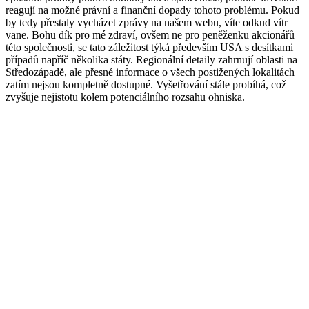
reagují na možné právní a finanční dopady tohoto problému. Pokud
by tedy přestaly vycházet zprávy na našem webu, víte odkud vítr
vane. Bohu dík pro mé zdraví, ovšem ne pro peněženku akcionářů
této společnosti, se tato záležitost týká především USA s desítkami
případů napříč několika státy. Regionální detaily zahrnují oblasti na
Středozápadě, ale přesné informace o všech postižených lokalitách
zatím nejsou kompletně dostupné. Vyšetřování stále probíhá, což
zvyšuje nejistotu kolem potenciálního rozsahu ohniska.