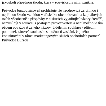
jakoukoli případnou škodu, která v souvislosti s nimi vznikne.
Průvodce burzou zároveň prohlašuje, že neodpovídá za přímou i
nepřímou škodu vzniklou v důsledku obchodování na kapitálových
trzích všeobecně a příspěvky v diskusích vyjadřující názory čtenářů,
nemusí být v souladu s postojem provozovatele a není možno je tím
pádem považovat za jeho názory. Udělením souhlasu / přijetím
podmínek zároveň souhlasíte s možností zasílání, či jiného
kontaktování v rámci marketingových služeb obchodních partnerů
Průvodce Burzou