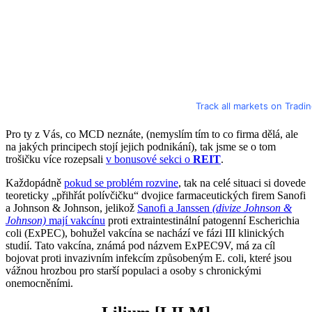
Track all markets on Tradi
Pro ty z Vás, co MCD neznáte, (nemyslím tím to co firma dělá, ale
na jakých principech stojí jejich podnikání), tak jsme se o tom
trošičku více rozepsali
v bonusové sekci o
REIT
.
Každopádně
pokud se problém rozvine
, tak na celé situaci si dovede
teoreticky „přihřát polívčičku“ dvojice farmaceutických firem Sanofi
a Johnson & Johnson, jelikož
Sanofi a Janssen
(divize Johnson &
Johnson)
mají vakcínu
proti extraintestinální patogenní Escherichia
coli (ExPEC), bohužel vakcína se nachází ve fázi III klinických
studií. Tato vakcína, známá pod názvem ExPEC9V, má za cíl
bojovat proti invazivním infekcím způsobeným E. coli, které jsou
vážnou hrozbou pro starší populaci a osoby s chronickými
onemocněními.