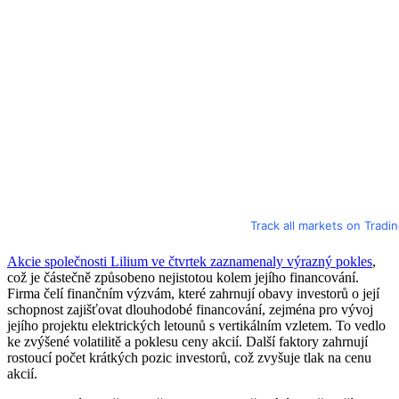
Track all markets on Tradi
Akcie společnosti Lilium ve čtvrtek zaznamenaly výrazný pokles
,
což je částečně způsobeno nejistotou kolem jejího financování.
Firma čelí finančním výzvám, které zahrnují obavy investorů o její
schopnost zajišťovat dlouhodobé financování, zejména pro vývoj
jejího projektu elektrických letounů s vertikálním vzletem. To vedlo
ke zvýšené volatilitě a poklesu ceny akcií. Další faktory zahrnují
rostoucí počet krátkých pozic investorů, což zvyšuje tlak na cenu
akcií​.