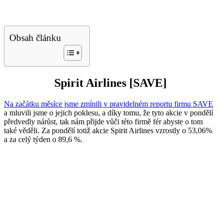
Obsah článku
Spirit Airlines [SAVE]
Na začátku měsíce jsme zmínili v pravidelném reportu firmu SAVE
a mluvili jsme o jejich poklesu, a díky tomu, že tyto akcie v pondělí
předvedly nárůst, tak nám přijde vůči této firmě fér abyste o tom
také věděli. Za pondělí totiž akcie Spirit Airlines vzrostly o 53,06%
a za celý týden o 89,6 %.