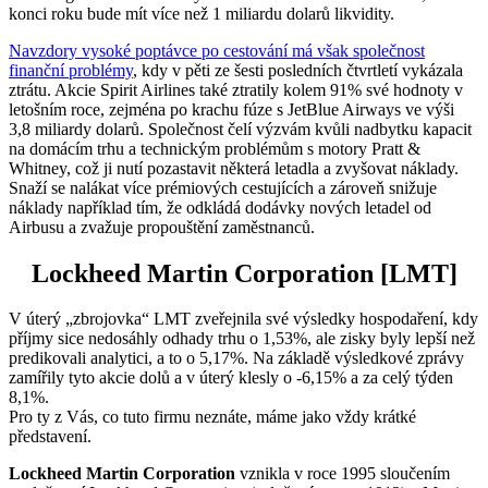
konci roku bude mít více než 1 miliardu dolarů likvidity.
Navzdory vysoké poptávce po cestování má však společnost
finanční problémy
, kdy v pěti ze šesti posledních čtvrtletí vykázala
ztrátu. Akcie Spirit Airlines také ztratily kolem 91% své hodnoty v
letošním roce, zejména po krachu fúze s JetBlue Airways ve výši
3,8 miliardy dolarů. Společnost čelí výzvám kvůli nadbytku kapacit
na domácím trhu a technickým problémům s motory Pratt &
Whitney, což ji nutí pozastavit některá letadla a zvyšovat náklady.
Snaží se nalákat více prémiových cestujících a zároveň snižuje
náklady například tím, že odkládá dodávky nových letadel od
Airbusu a zvažuje propouštění zaměstnanců.
Lockheed Martin Corporation [LMT]
V úterý „zbrojovka“ LMT zveřejnila své výsledky hospodaření, kdy
příjmy sice nedosáhly odhady trhu o 1,53%, ale zisky byly lepší než
predikovali analytici, a to o 5,17%. Na základě výsledkové zprávy
zamířily tyto akcie dolů a v úterý klesly o -6,15% a za celý týden
8,1%.
Pro ty z Vás, co tuto firmu neznáte, máme jako vždy krátké
představení.
Lockheed Martin Corporation
vznikla v roce 1995 sloučením