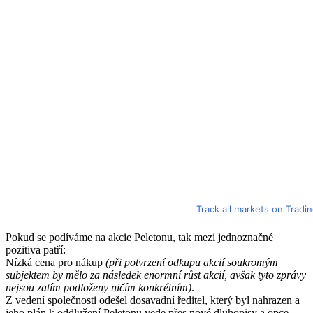
Track all markets on Tradi
Pokud se podíváme na akcie Peletonu, tak mezi jednoznačné
pozitiva patří:
Nízká cena pro nákup
(při potvrzení odkupu akcií soukromým
subjektem by mělo za následek enormní růst akcií, avšak tyto zprávy
nejsou zatím podloženy ničím konkrétním)
.
Z vedení společnosti odešel dosavadní ředitel, který byl nahrazen a
jeho plán k oddlužení Peletonu vede přes nové dluhopisy a opce.