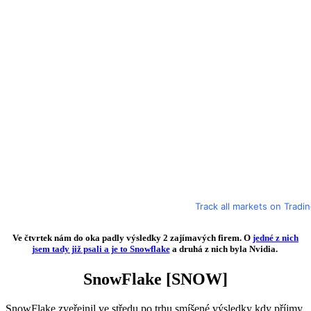
Track all markets on Tradi
Ve čtvrtek nám do oka padly výsledky 2 zajímavých firem. O
jedné z nich
jsem tady již psali a je to Snowflake
a druhá z nich byla Nvidia.
SnowFlake
[SNOW]
SnowFlake zveřejnil ve středu po trhu smíšené výsledky kdy příjmy