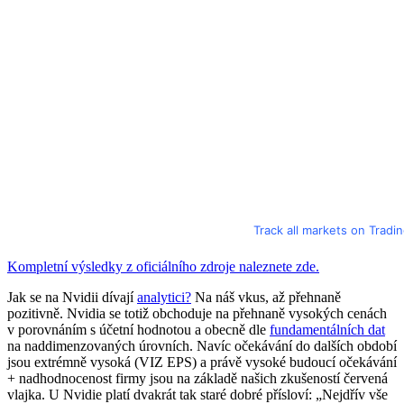
Track all markets on Tradi
Kompletní výsledky z oficiálního zdroje naleznete zde.
Jak se na Nvidii dívají
analytici?
Na náš vkus, až přehnaně
pozitivně. Nvidia se totiž obchoduje na přehnaně vysokých cenách
v porovnáním s účetní hodnotou a obecně dle
fundamentálních dat
na naddimenzovaných úrovních. Navíc očekávání do dalších období
jsou extrémně vysoká (VIZ EPS) a právě vysoké budoucí očekávání
+ nadhodnocenost firmy jsou na základě našich zkušeností červená
vlajka. U Nvidie platí dvakrát tak staré dobré přísloví: „Nejdřív vše