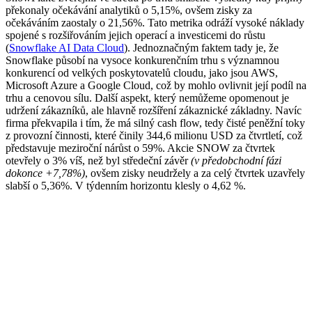
překonaly očekávání analytiků o 5,15%, ovšem zisky za
očekáváním zaostaly o 21,56%. Tato metrika odráží vysoké náklady
spojené s rozšiřováním jejich operací a investicemi do růstu​
(
Snowflake AI Data Cloud
)​. Jednoznačným faktem tady je, že
Snowflake působí na vysoce konkurenčním trhu s významnou
konkurencí od velkých poskytovatelů cloudu, jako jsou AWS,
Microsoft Azure a Google Cloud, což by mohlo ovlivnit její podíl na
trhu a cenovou sílu​. Další aspekt, který nemůžeme opomenout je
udržení zákazníků, ale hlavně rozšíření zákaznické základny. Navíc
firma překvapila i tím, že má silný cash flow, tedy čisté peněžní toky
z provozní činnosti, které činily 344,6 milionu USD za čtvrtletí, což
představuje meziroční nárůst o 59%. Akcie SNOW za čtvrtek
otevřely o 3% víš, než byl středeční závěr
(v předobchodní fázi
dokonce +7,78%)
, ovšem zisky neudržely a za celý čtvrtek uzavřely
slabší o 5,36%. V týdenním horizontu klesly o 4,62 %.