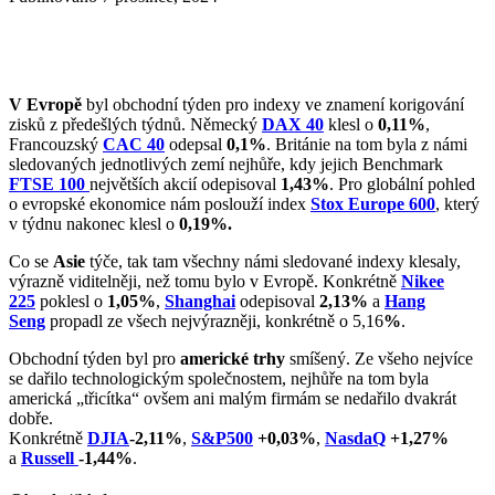
V Evropě
byl obchodní týden pro indexy ve znamení korigování
zisků z předešlých týdnů. Německý
DAX 40
klesl o
0,11%
,
Francouzský
C
A
C 40
odepsal
0,1%
. Británie na tom byla z námi
sledovaných jednotlivých zemí nejhůře, kdy jejich Benchmark
FTSE 100
největších akcií odepisoval
1,43%
. Pro globální pohled
o evropské ekonomice nám poslouží index
Stox Europe 600
, který
v týdnu nakonec klesl o
0,19%.
Co se
Asie
týče, tak tam všechny námi sledované indexy klesaly,
výrazně viditelněji, než tomu bylo v Evropě. Konkrétně
Nikee
225
poklesl o
1,05%
,
Shanghai
odepisoval
2,13%
a
Hang
Seng
propadl ze všech nejvýrazněji, konkrétně o 5,16
%
.
Obchodní týden byl pro
americké trhy
smíšený. Ze všeho nejvíce
se dařilo technologickým společnostem, nejhůře na tom byla
americká „třicítka“ ovšem ani malým firmám se nedařilo dvakrát
dobře.
Konkrétně
DJIA
-2,11%
,
S&P500
+0,03%
,
NasdaQ
+1,27%
a
Ru
s
sell
-1,44
%
.