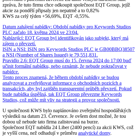
zpráva, že tuto firmu chce odkoupit společnost EQT Group, jejíž
akcie za pondělí připsaly jen nepatrně a to 0,82%
KWS za celý týden +56,69%, EQT -0,55%.
Datum zahájení nabídky: Období nabídky pro Keywords Studios
PLC začalo 18. května 2024 ve 23:04.
Nabízející: EQT Group byl identifikován jako subjekt, který má
zájem o převzetí.
ISIN a NSI: ISIN pro Keywords Studios PLC je GB00BBQ38507
a NSI (Number of Shares Issued) je 79,551,831.
Pravidlo 2.6: EQT Group musí do 15. června 2024 do 17:00 buď
učinit formální nabídku, nebo oznámit, že nebude pokračovat v
nabídce.
Tento proces znamená, že během období nabídky se budou
analyzovat a zveřejňovat informace o obchodních pozicích a
transakcích, aby byl zajištěn transparentní průběh převzetí. Pokud
bude nabídka úspěšná, tak EQT Group převezme Keywords
Studios, což může mít vliv na strategii a provoz společnosti.
U společnosti KWS bylo naplánováno zveřejnění hospodářských
výsledků na datum 23. Července. Je ovšem dost možné, že tou
dobou už nebude tato firma zalistovaná na burze.
Společnost EQT nabídla 24 Liber (2400 pencí) za akcii KWS, což
je vyšší cena, než odhadují v průměru
analytické domy
.