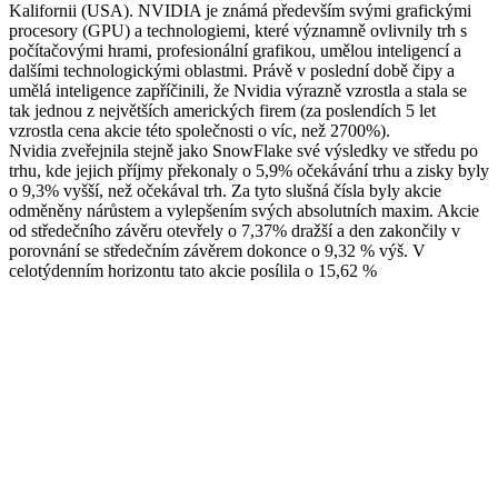
Kalifornii (USA). NVIDIA je známá především svými grafickými
procesory (GPU) a technologiemi, které významně ovlivnily trh s
počítačovými hrami, profesionální grafikou, umělou inteligencí a
dalšími technologickými oblastmi. Právě v poslední době čipy a
umělá inteligence zapříčinili, že Nvidia výrazně vzrostla a stala se
tak jednou z největších amerických firem (za poslendích 5 let
vzrostla cena akcie této společnosti o víc, než 2700%).
Nvidia zveřejnila stejně jako SnowFlake své výsledky ve středu po
trhu, kde jejich příjmy překonaly o 5,9% očekávání trhu a zisky byly
o 9,3% vyšší, než očekával trh. Za tyto slušná čísla byly akcie
odměněny nárůstem a vylepšením svých absolutních maxim. Akcie
od středečního závěru otevřely o 7,37% dražší a den zakončily v
porovnání se středečním závěrem dokonce o 9,32 % výš. V
celotýdenním horizontu tato akcie posílila o 15,62 %