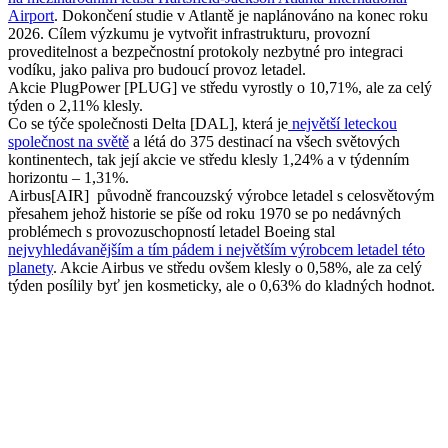
Airport
. Dokončení studie v Atlantě je naplánováno na konec roku
2026. Cílem výzkumu je vytvořit infrastrukturu, provozní
proveditelnost a bezpečnostní protokoly nezbytné pro integraci
vodíku, jako paliva pro budoucí provoz letadel.
Akcie PlugPower [PLUG] ve středu vyrostly o 10,71%, ale za celý
týden o 2,11% klesly.
Co se týče společnosti Delta [DAL], která je
největší leteckou
společnost na světě
a létá do 375 destinací na všech světových
kontinentech, tak její akcie ve středu klesly 1,24% a v týdenním
horizontu – 1,31%.
Airbus[AIR] původně francouzský výrobce letadel s celosvětovým
přesahem jehož historie se píše od roku 1970 se po nedávných
problémech s provozuschopností letadel Boeing stal
nejvyhledávanějším a tím pádem i největším výrobcem letadel této
planety
. Akcie Airbus ve středu ovšem klesly o 0,58%, ale za celý
týden posílily byť jen kosmeticky, ale o 0,63% do kladných hodnot.