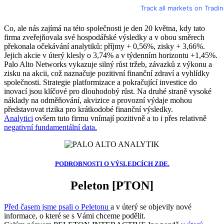
Track all markets on Tradi
Co, ale nás zajímá na této společnosti je den 20 května, kdy tato
firma zveřejňovala své hospodářské výsledky a v obou směrech
překonala očekávání analytiků: příjmy + 0,56%, zisky + 3,66%.
Jejich akcie v úterý klesly o 3,74% a v týdenním horizontu +1,45%.
Palo Alto Networks vykazuje silný růst tržeb, závazků z výkonu a
zisku na akcii, což naznačuje pozitivní finanční zdraví a vyhlídky
společnosti. Strategie platformizace a pokračující investice do
inovací jsou klíčové pro dlouhodobý růst. Na druhé straně vysoké
náklady na odměňování, akvizice a provozní výdaje mohou
představovat rizika pro krátkodobé finanční výsledky.
Analytici
ovšem tuto firmu vnímají pozitivně a to i přes relativně
negativní fundamentální data.
PODROBNOSTI O VÝSLEDCÍCH ZDE
.
Peleton
[PTON]
Před časem jsme psali o Peletonu
a v úterý se objevily nové
informace, o které se s Vámi chceme podělit.