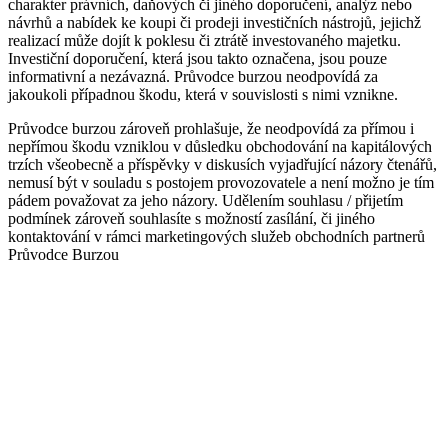
charakter právních, daňových či jiného doporučení, analýz nebo
návrhů a nabídek ke koupi či prodeji investičních nástrojů, jejichž
realizací může dojít k poklesu či ztrátě investovaného majetku.
Investiční doporučení, která jsou takto označena, jsou pouze
informativní a nezávazná. Průvodce burzou neodpovídá za
jakoukoli případnou škodu, která v souvislosti s nimi vznikne.
Průvodce burzou zároveň prohlašuje, že neodpovídá za přímou i
nepřímou škodu vzniklou v důsledku obchodování na kapitálových
trzích všeobecně a příspěvky v diskusích vyjadřující názory čtenářů,
nemusí být v souladu s postojem provozovatele a není možno je tím
pádem považovat za jeho názory. Udělením souhlasu / přijetím
podmínek zároveň souhlasíte s možností zasílání, či jiného
kontaktování v rámci marketingových služeb obchodních partnerů
Průvodce Burzou