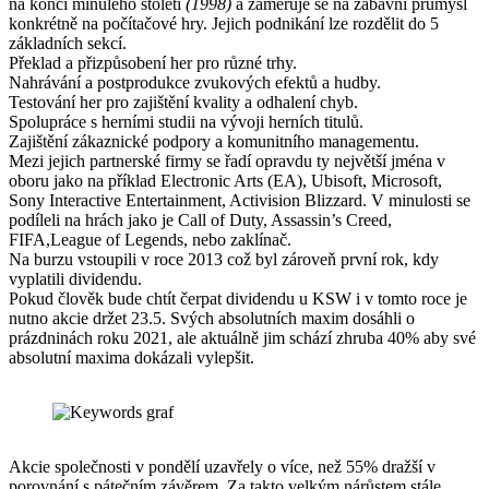
na konci minulého století
(1998)
a zaměřuje se na zábavní průmysl
konkrétně na
počítačové hry. Jejich podnikání lze rozdělit do 5
základních sekcí.
Překlad a přizpůsobení her pro různé trhy.
Nahrávání a postprodukce zvukových efektů a hudby.
Testování her pro zajištění kvality a odhalení chyb.
Spolupráce s herními studii na vývoji herních titulů.
Zajištění zákaznické podpory a komunitního managementu.
Mezi jejich partnerské firmy se řadí opravdu ty největší jména v
oboru jako na příklad Electronic Arts (EA), Ubisoft, Microsoft,
Sony Interactive Entertainment, Activision Blizzard. V minulosti se
podíleli na hrách jako je Call of Duty, Assassin’s Creed,
FIFA,League of Legends, nebo zaklínač.
Na burzu vstoupili v roce 2013 což byl zároveň první rok, kdy
vyplatili dividendu.
Pokud člověk bude chtít čerpat dividendu u KSW i v tomto roce je
nutno akcie držet 23.5. Svých absolutních maxim dosáhli o
prázdninách roku 2021, ale aktuálně jim schází zhruba 40% aby své
absolutní maxima dokázali vylepšit.
Akcie společnosti v pondělí uzavřely o více, než 55% dražší v
porovnání s pátečním závěrem. Za takto velkým nárůstem stále