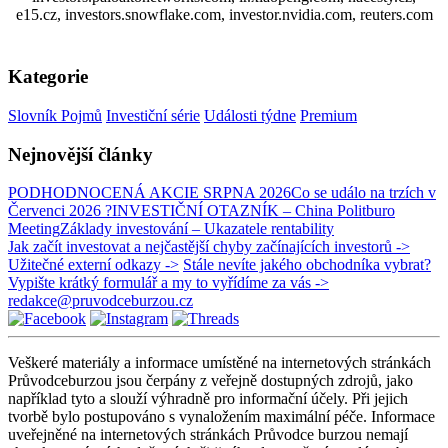
e15.cz, investors.snowflake.com, investor.nvidia.com, reuters.com
Kategorie
Slovník Pojmů
Investiční série
Události týdne
Premium
Nejnovější články
PODHODNOCENÁ AKCIE SRPNA 2026
Co se událo na trzích v
Červenci 2026 ?
INVESTIČNÍ OTAZNÍK – China Politburo
Meeting
Základy investování – Ukazatele rentability
Jak začít investovat a nejčastější chyby začínajících investorů ->
Užitečné externí odkazy ->
Stále nevíte jakého obchodníka vybrat?
Vypište krátký formulář a my to vyřídíme za vás ->
redakce@pruvodceburzou.cz
Veškeré materiály a informace umístěné na internetových stránkách
Průvodceburzou jsou čerpány z veřejně dostupných zdrojů, jako
například tyto a slouží výhradně pro informační účely. Při jejich
tvorbě bylo postupováno s vynaložením maximální péče. Informace
uveřejněné na internetových stránkách Průvodce burzou nemají