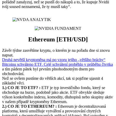
pořádně zanalyzuj, než se pustíš do nákupů a to, že kupuje Nvidii
tvůj soused neznamená, že ty musíš taky“.
Ethereum
[ETH/USD]
Závěr týdne zasvětíme kryptu, o kterém je na pořadu dne si znovu
napsat.
Druhá nevětší kryptoměna má po vzoru jejího „většího bráchy“
Bitcoinu schváleno ETF. Celé schválení proběhlo v průběhu čtvrtka
a tím pádem pátek byl prvním plnohodnotným dnem pro
obchodování.
Než se ovšem pustíme do větších akcí, tak si pojďme ujasnit 4
základní věci.
1.) CO JE TO ETF? :
ETF je typ investičního fondu, který se
obchoduje na burze, podobně jako akcie. ETF obvykle sleduje
výkon konkrétního indexu, komodity, dluhopisů nebo skupiny aktiv
v našem případě kryptoměny Ethereum.
2.) CO JE TO ETHEREUM? :
Ethereum je decentralizovaná
platforma, která umožňuje vytváření a provozování chytrých
kontraktů a decentralizovaných aplikací (dApps). Byl vytvořen v