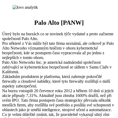
Palo Alto
[
PANW
]
Úterý bylo na burzách co se novinek týče vydatné a proto začneme
společností Palo Alto.
Pro některé z Vás může být tato firma neznámá, ale celkově je Palo
Alto Networks významným hráčem v oboru kybernetické
bezpečnosti, kde se postupem času vypracovala až po jednu z
nejlepších v tomto oboru.
Palo Alto Networks Inc. je americká nadnárodní společnost
zabývající se kybernetickou bezpečností se sídlem v Santa Claře v
Kalifornii.
Základním produktem je platforma, která zahrnuje pokročilé
firewally a cloudové nabídky, které tyto firewally rozšiřují o další
aspekty zabezpečení.
Na burzu vstoupili 20 července roku 2012 a během 10 dnů si jejich
akcie připsaly 7,31%. Aktuálně jsou zhruba 1600% dražší, než při
svém IPO. Tato firma postupem času strategicky převzala několik
menších firem, aby rozšířila své portfolio a posílila své schopnosti v
oblastech jako je umělá inteligence, strojové učení a automatizace.
Co je velmi důležité zmínit, tak, že pravidelně vykazují silný růst