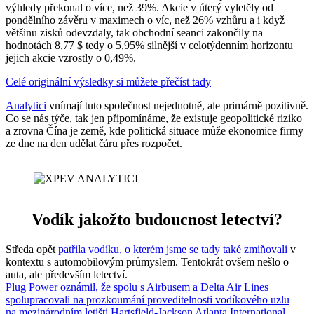
výhledy překonal o více, než 39%. Akcie v úterý vyletěly od
pondělního závěru v maximech o víc, než 26% vzhůru a i když
většinu zisků odevzdaly, tak obchodní seanci zakončily na
hodnotách 8,77 $ tedy o 5,95% silnější v celotýdenním horizontu
jejich akcie vzrostly o 0,49%.
Celé originální výsledky si můžete přečíst tady
Analytici
vnímají tuto společnost nejednotně, ale primárně pozitivně.
Co se nás týče, tak jen připomínáme, že existuje geopolitické riziko
a zrovna Čína je země, kde politická situace může ekonomice firmy
ze dne na den udělat čáru přes rozpočet.
Vodík jakožto budoucnost letectví?
Středa opět
patřila vodíku, o kterém jsme se tady také zmiňovali
v
kontextu s automobilovým průmyslem. Tentokrát ovšem nešlo o
auta, ale především letectví.
Plug Power oznámil, že spolu s Airbusem a Delta Air Lines
spolupracovali na prozkoumání proveditelnosti vodíkového uzlu
na mezinárodním letišti Hartsfield-Jackson Atlanta International