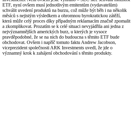
ETF, nyní ovšem musí jednotlivým emitentům (vydavatelům)
schválit uvedení produktů na burzu, což může být běh i na několik
měsíců s nejistým výsledkem a ohromnou byrokratickou zátěží,
která může celý proces díky případným reklamacím značně zpomalit
a zkomplikovat. Prozatím se k celé situaci nevyjádřila ani jedna z
nejvýznamnějších amerických burz, u kterých je vysoce
pravděpodobné, že se na nich do budoucna s těmito ETF bude
obchodovat. Ovšem i napříč tomuto faktu Andrew Jacobson,
viceprezident společnosti ARK Investments uvedl, že jde o
významný krok k zahájení obchodování s těmito produkty.