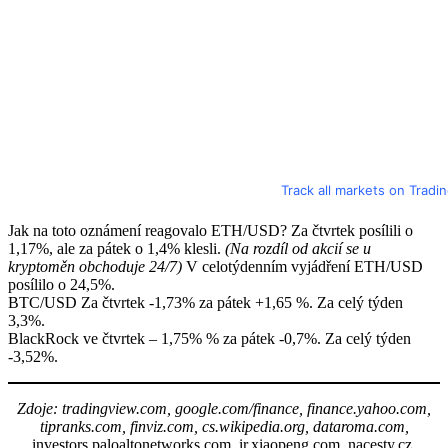
Track all markets on Tradi
Jak na toto oznámení reagovalo ETH/USD? Za čtvrtek posílili o
1,17%, ale za pátek o 1,4% klesli.
(Na rozdíl od akcií se u
kryptoměn obchoduje 24/7)
V celotýdenním vyjádření ETH/USD
posílilo o 24,5%.
BTC/USD Za čtvrtek -1,73% za pátek +1,65 %. Za celý týden
3,3%.
BlackRock ve čtvrtek – 1,75% % za pátek -0,7%. Za celý týden
-3,52%.
Zdoje: tradingview.com, google.com/finance, finance.yahoo.com,
tipranks.com, finviz.com, cs.wikipedia.org, dataroma.com,
investors.paloaltonetworks.com, ir.xiaopeng.com, nacesty.cz,