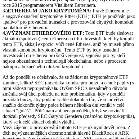
roce 2015 programátorem Vitalikem Buterinem.
3.)ETHEREUM JAKO KRYPTOMĚNA:
Právě Ethereum je
slangové označení kryptoměny Ether (ETH). ETH je používán jako
„palivo“ pro provádění transakcí a provozování chytrých kontraktů
na platformě Ethereum.
4.)VÝZNAM ETHEREOVÉHO ETF:
Toto ETF bude sledovat
aktuální (spotovou) cenu Etherea na trhu. Investoři, kteří by koupili
tento ETF, získají expozici vůči ceně Etherea, aniž by museli přímo
vlastnit samotnou kryptoměnu. Tento ETF by tedy usnadnil
investování do Etherea pro širší veřejnost, zejména pro ty, kteří
nejsou obeznámeni s technologií blockchainu, nebo s procesem
nákupu a bezpečného uložení kryptoměn.
Až do pondělí se očekávalo, že se žádost na kryptoměnové ETF
zamítne, jelikož SEC (americká komise pro burzu a cenné papíry) s
nimi žádosti neprojednávala. Ovšem SEC z neznámého důvodu
změnila svůj úhel pohledu na tuto problematiku, kdy v pondělí
požádali burzy, aby podání rychle doladili a tím, že se odvětví
snažilo dokončit týdny práce během několika dní vznikl v celé
situaci “guláš”. Příliš nám ani nenapovědělo, když se novináři
dotázali předsedy SEC Garyho Genslera (známého kryptoskeptika),
který se k celé situaci odmítl vyjádřit.
Mezi zájemci o provozování tohoto ETF je už nyní devět jmen. Z
těch nejvýznamnějších chceme zmínit hlavně BlackRock a ARK
Investments. Není ovšem ještě vyhráno – SEC sice schválil možnost