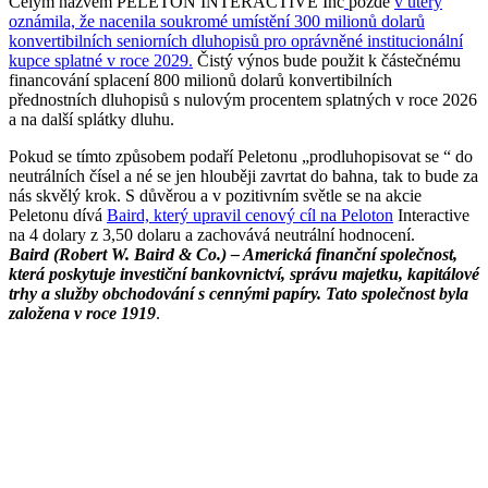
Celým názvem PELETON INTERACTIVE Inc
pozdě
v úterý
oznámila, že nacenila soukromé umístění 300 milionů dolarů
konvertibilních seniorních dluhopisů pro oprávněné institucionální
kupce splatné v roce 2029.
Čistý výnos bude použit k částečnému
financování splacení 800 milionů dolarů konvertibilních
přednostních dluhopisů s nulovým procentem splatných v roce 2026
a na další splátky dluhu.
Pokud se tímto způsobem podaří Peletonu „prodluhopisovat se “ do
neutrálních čísel a né se jen hlouběji zavrtat do bahna, tak to bude za
nás skvělý krok. S důvěrou a v pozitivním světle se na akcie
Peletonu dívá
Baird, který upravil cenový cíl na Peloton
Interactive
na 4 dolary z 3,50 dolaru a zachovává neutrální hodnocení.
Baird (Robert W. Baird & Co.) – Americká finanční společnost,
která poskytuje investiční bankovnictví, správu majetku, kapitálové
trhy a služby obchodování s cennými papíry. Tato společnost byla
založena v roce 1919
.