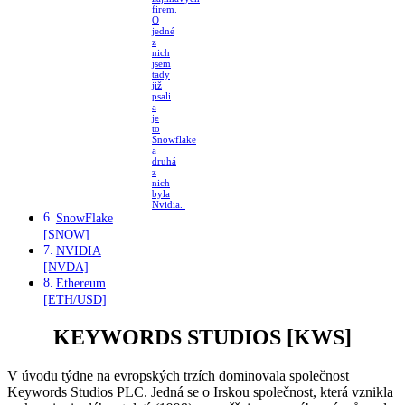
firem.
O
jedné
z
nich
jsem
tady
již
psali
a
je
to
Snowflake
a
druhá
z
nich
byla
Nvidia.
SnowFlake
[SNOW]
NVIDIA
[NVDA]
Ethereum
[ETH/USD]
KEYWORDS STUDIOS [KWS]
V úvodu týdne na evropských trzích dominovala společnost
Keywords Studios PLC. Jedná se o Irskou společnost, která vznikla