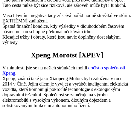
Tato cesta může být sice riziková, ale zároveň může být i funkční.
Mezi hlavními negativa tady zůstává pořád hodně strašáků ve skříni.
EXTRÉMNÍ zadlužení.
Špatná finanční kondice, kdy výsledky v dlouhodobém časovém
pásmu nejsou schopné překonat očekávání trhu.
Klesající tržby i obraty, které jsou navíc doplněny dost slabými
výhledy.
Xpeng Morotst
[XPEV]
V minulosti jste se na našich stránkách mohli
dočíst o společnosti
Xpeng
.
Xpeng, známá také jako Xiaopeng Motors byla založena v roce
2014 v Číně. Jejím cílem je vyvíjet a vyrábět inteligentní elektrická
vozidla, která kombinují pokročilé technologie s ekologickými
dopravními řešeními. Společnost se zaměřuje na výrobu
elektromobilů s vysokým výkonem, dlouhým dojezdem a
sofistikovanými funkcemi autonomního řízení.