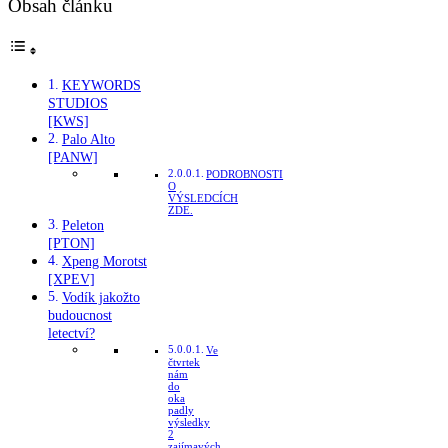
Obsah článku
KEYWORDS
STUDIOS
[KWS]
Palo Alto
[PANW]
PODROBNOSTI
O
VÝSLEDCÍCH
ZDE.
Peleton
[PTON]
Xpeng Morotst
[XPEV]
Vodík jakožto
budoucnost
letectví?
Ve
čtvrtek
nám
do
oka
padly
výsledky
2
zajímavých