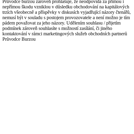
Průvodce burzou zároveň prohlašuje, že neodpovídá za přímou i
nepřímou škodu vzniklou v důsledku obchodování na kapitálových
trzích všeobecně a příspěvky v diskusích vyjadřující názory čtenářů,
nemusí být v souladu s postojem provozovatele a není možno je tím
pádem považovat za jeho názory. Udělením souhlasu / přijetím
podmínek zároveň souhlasíte s možností zasílání, či jiného
kontaktování v rámci marketingových služeb obchodních partnerů
Průvodce Burzou