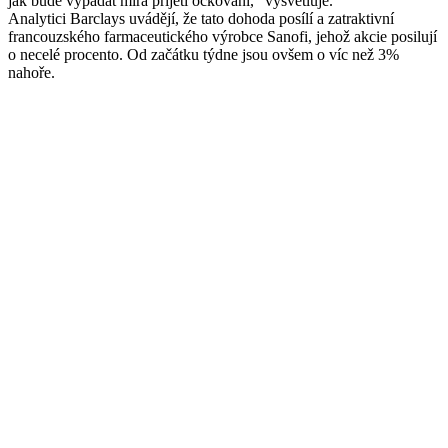
jak bude vypadat míra přijetí očkování,“ vysvětluje.
Analytici Barclays uvádějí, že tato dohoda posílí a zatraktivní
francouzského farmaceutického výrobce Sanofi, jehož akcie posilují
o necelé procento. Od začátku týdne jsou ovšem o víc než 3%
nahoře.