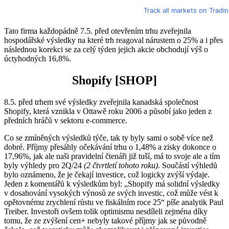
Track all markets on Tradi
Tato firma každopádně 7.5. před otevřením trhu zveřejnila
hospodářské výsledky na které trh reagoval nárustem o 25% a i přes
následnou korekci se za celý týden jejich akcie obchodují výš o
úctyhodných 16,8%.
Shopify
[SHOP]
8.5. před trhem své výsledky zveřejnila kanadská společnost
Shopify, která vznikla v Ottawě roku 2006 a působí jako jeden z
předních hráčů v sektoru e-commerce.
Co se zmíněných výsledků týče, tak ty byly sami o sobě více než
dobré. Příjmy přesáhly očekávání trhu o 1,48% a zisky dokonce o
17,96%, jak ale naši pravidelní čtenáři již tuší, má to svoje ale a tím
byly výhledy pro 2Q/24
(2 čtvrtletí tohoto roku)
. Součástí výhledů
bylo oznámeno, že je čekají investice, což logicky zvýší výdaje.
Jeden z komentářů k výsledkům byl: „Shopify má solidní výsledky
v dosahování vysokých výnosů ze svých investic, což může vést k
opětovnému zrychlení růstu ve fiskálním roce 25“ píše analytik Paul
Treiber. Investoři ovšem tolik optimismu nesdíleli zejména díky
tomu, že ze zvýšení cen+ nebyly takové příjmy jak se původně