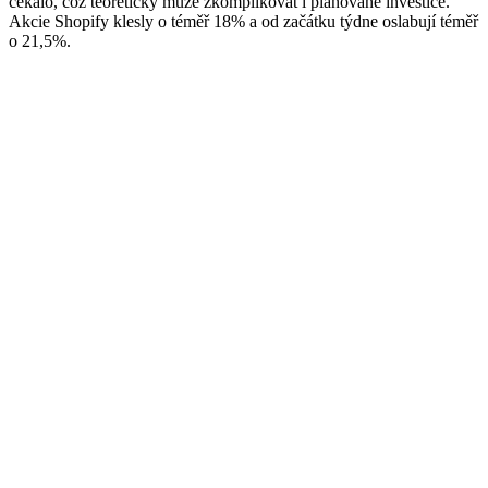
čekalo, což teoreticky může zkomplikovat i plánované investice.
Akcie Shopify klesly o téměř 18% a od začátku týdne oslabují téměř
o 21,5%.