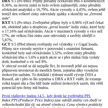
DBX
9.5 (Po trhu): Příjmy přesáhly očekávání trhu o kosmetických
0,36%, na úrovni zisků to bylo ovšem zajímavější, zisky přesáhly
očekávání analytiků o 16,79%. Akcie vyrostly o 4,45%, ovšem ještě
tentýž den veškeré zisky odevzdaly zpátky a skončily na „červené
nule“.
RXT
9.5 (Po trhu): Zveřejněné příjmy byly o 0,96% výš než čekal
trh, obdobně jako u dropboxu „první housle“ hrály zisky, které byly
o 17,16% nad očekáváním. Akcie v maximech vyrostly o více než
17%, ale velkou část zisku zase odevzdaly a zavřely silnější o
5,87%.
GCT
9.5 (Před trhem) zveřejnily své výsledky i v GigaCloudu.
Příjmy sice vzrostly nejvíce v porovnání s ostatními firmami,
konkrétně byly nad očekáváním 3,32%, ovšem zisky přesáhly
očekávání trhu o 5,6% a jejich akcie se i přes slušná čísla vydaly
dolů, konkrétně o víc než 8%.
V obecné rovině se dá nejspíše říct, že investoři ještě asi nejsou
připraveni investovat do menších firem, zejména díky vysokým
úrokovým sazbám. To dokládá i týdenní rozdíl vývoje DJIA a
Russell, ale i přes to šlo zejména u DBX a RXT vidět, že existuje
velká kupní síla a čím blíž bude snížení úrokových sazeb, tím větší
potenciál tyto firmy mít budou.
První vlaštovky budou 14.5., kdy dojde ke zveřejnění PPI.
Index PPI (Producer Price Index) zase odráží změny cen zboží ve
velkoobchodní fázi (tj. na straně výrobce). Cena výrobce prakticky