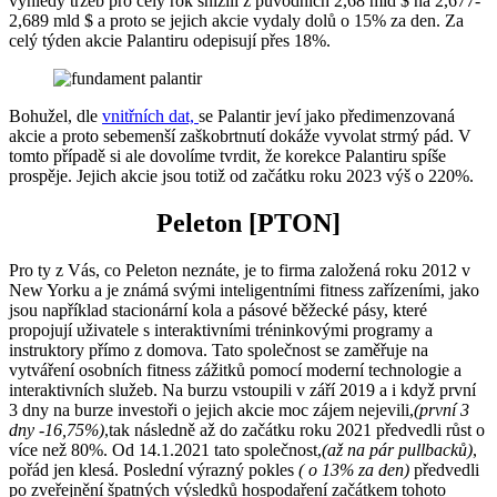
výhledy tržeb pro celý rok snížili z původních 2,68 mld $ na 2,677-
2,689 mld $ a proto se jejich akcie vydaly dolů o 15% za den. Za
celý týden akcie Palantiru odepisují přes 18%.
Bohužel, dle
vnitřních dat,
se Palantir jeví jako předimenzovaná
akcie a proto sebemenší zaškobrtnutí dokáže vyvolat strmý pád. V
tomto případě si ale dovolíme tvrdit, že korekce Palantiru spíše
prospěje. Jejich akcie jsou totiž od začátku roku 2023 výš o 220%.
Peleton
[PTON]
Pro ty z Vás, co Peleton neznáte, je to firma založená roku 2012 v
New Yorku a je známá svými inteligentními fitness zařízeními, jako
jsou například stacionární kola a pásové běžecké pásy, které
propojují uživatele s interaktivními tréninkovými programy a
instruktory přímo z domova. Tato společnost se zaměřuje na
vytváření osobních fitness zážitků pomocí moderní technologie a
interaktivních služeb. Na burzu vstoupili v září 2019 a i když první
3 dny na burze investoři o jejich akcie moc zájem nejevili,
(první 3
dny -16,75%)
,tak následně až do začátku roku 2021 předvedli růst o
více než 80%. Od 14.1.2021 tato společnost,
(až na pár pullbacků)
,
pořád jen klesá. Poslední výrazný pokles
( o 13% za den)
předvedli
po zveřejnění špatných výsledků hospodaření začátkem tohoto