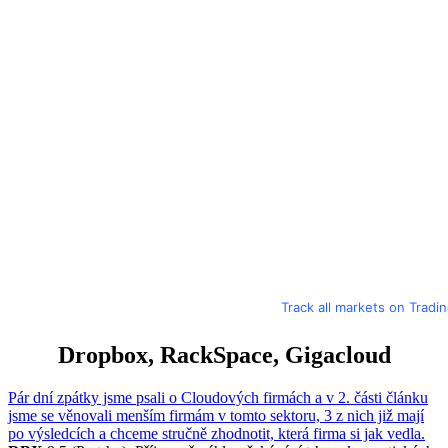
Track all markets on Tradi
Dropbox, RackSpace, Gigacloud
Pár dní zpátky jsme psali o Cloudových firmách a v 2. části článku
jsme se věnovali menším firmám v tomto sektoru, 3 z nich již mají
po výsledcích a chceme stručně zhodnotit, která firma si jak vedla.