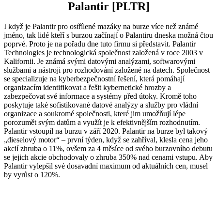
Palantir [PLTR]
I když je Palantir pro ostřílené mazáky na burze více než známé
jméno, tak lidé kteří s burzou začínají o Palantiru dneska možná čtou
poprvé. Proto je na pořadu dne tuto firmu si představit. Palantir
Technologies je technologická společnost založená v roce 2003 v
Kalifornii. Je známá svými datovými analýzami, softwarovými
službami a nástroji pro rozhodování založené na datech. Společnost
se specializuje na kyberbezpečnostní řešení, která pomáhají
organizacím identifikovat a řešit kybernetické hrozby a
zabezpečovat své informace a systémy před útoky. Kromě toho
poskytuje také sofistikované datové analýzy a služby pro vládní
organizace a soukromé společnosti, které jim umožňují lépe
porozumět svým datům a využít je k efektivnějším rozhodnutím.
Palantir vstoupil na burzu v září 2020. Palantir na burze byl takový
„dieselový motor“ – první týden, když se zahříval, klesla cena jeho
akcií zhruba o 11%, ovšem za 4 měsíce od svého burzovního debutu
se jejich akcie obchodovaly o zhruba 350% nad cenami vstupu. Aby
Palantir vylepšil své dosavadní maximum od aktuálních cen, musel
by vyrůst o 120%.