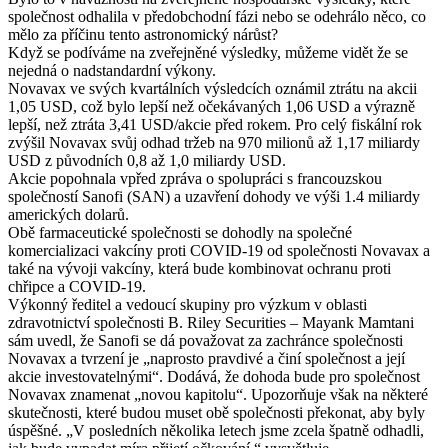
společnost odhalila v předobchodní fázi nebo se odehrálo něco, co
mělo za příčinu tento astronomický nárůst?
Když se podíváme na zveřejněné výsledky, můžeme vidět že se
nejedná o nadstandardní výkony.
Novavax ve svých kvartálních výsledcích oznámil ztrátu na akcii
1,05 USD, což bylo lepší než očekávaných 1,06 USD a výrazně
lepší, než ztráta 3,41 USD/akcie před rokem. Pro celý fiskální rok
zvýšil Novavax svůj odhad tržeb na 970 milionů až 1,17 miliardy
USD z původních 0,8 až 1,0 miliardy USD.
Akcie popohnala vpřed zpráva o spolupráci s francouzskou
společností Sanofi (SAN) a uzavření dohody ve výši 1.4 miliardy
amerických dolarů.
Obě farmaceutické společnosti se dohodly na společné
komercializaci vakcíny proti COVID-19 od společnosti Novavax a
také na vývoji vakcíny, která bude kombinovat ochranu proti
chřipce a COVID-19.
Výkonný ředitel a vedoucí skupiny pro výzkum v oblasti
zdravotnictví společnosti B. Riley Securities – Mayank Mamtani
sám uvedl, že Sanofi se dá považovat za zachránce společnosti
Novavax a tvrzení je „naprosto pravdivé a činí společnost a její
akcie investovatelnými“. Dodává, že dohoda bude pro společnost
Novavax znamenat „novou kapitolu“. Upozorňuje však na některé
skutečnosti, které budou muset obě společnosti překonat, aby byly
úspěšné. „V posledních několika letech jsme zcela špatně odhadli,