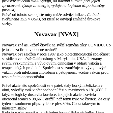
představuje celou škálu výdajů, od nákupu surovin přes jejich
zpracování, výdaje za energie, výdaje na logistiku až po konečný
produkt).
Právě od tohoto se do jisté míry může odvíjet inflace,
(ta bude
zveřejněna 15.5 v USA)
, od které se odvíjejí zmíněné úrokové
sazby.
Novavax [NVAX]
Novavax zná asi každý člověk na světě zejména díky COVIDU. Co
je to ale za firmu v obecné rovině?
Novavax byl založen v roce 1987 jako biotechnologická společnost
se sídlem ve městě Gaithersburg v Marylandu, USA. Je známý
svými výzkumnými a vývojovými činnostmi v oblasti vakcín a
terapeutických produktů. Společnost se zaměřuje na vývoj nových
vakcín proti infekčním chorobám a patogenům, včetně vakcín proti
respiračním onemocněním.
Právě akcie této společnosti se v pátek staly horkým želízkem v
ohni, vyletěly totiž v předobchodní fázi v maximech o 181,43%. I
když se logicky dostavila korekce, tak jejich akcie uzavřela
obchodní seanci o 98,66% dražší, než tomu bylo ve čtvrtek. Za celý
týden si souhrnem připsaly lehce přes 80%. Co za takovým to
nárustem stálo?
Bylo to v návaznosti na zveřejněné hospodářské výsledky, které