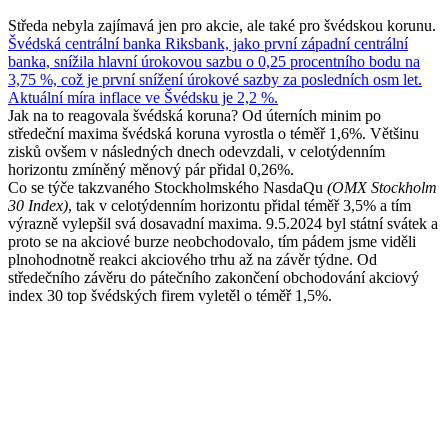
Středa nebyla zajímavá jen pro akcie, ale také pro švédskou korunu.
Švédská centrální banka Riksbank, jako první západní centrální
banka, snížila hlavní úrokovou sazbu o 0,25 procentního bodu na
3,75 %, což je první snížení úrokové sazby za posledních osm let.
Aktuální míra inflace ve Švédsku je 2,2 %.
Jak na to reagovala švédská koruna? Od úterních minim po
středeční maxima švédská koruna vyrostla o téměř 1,6%. Většinu
zisků ovšem v následných dnech odevzdali, v celotýdenním
horizontu zmíněný měnový pár přidal 0,26%.
Co se týče takzvaného Stockholmského NasdaQu
(OMX Stockholm
30 Index)
, tak v celotýdenním horizontu přidal téměř 3,5% a tím
výrazně vylepšil svá dosavadní maxima. 9.5.2024 byl státní svátek a
proto se na akciové burze neobchodovalo, tím pádem jsme viděli
plnohodnotně reakci akciového trhu až na závěr týdne. Od
středečního závěru do pátečního zakončení obchodování akciový
index 30 top švédských firem vyletěl o téměř 1,5%.