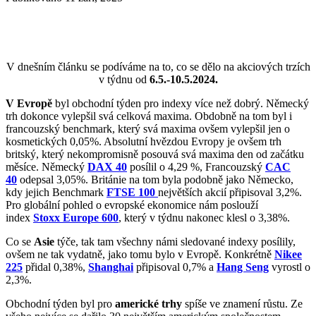
V dnešním článku se podíváme na to, co se dělo na akciových trzích
v týdnu od
6.5.-10.5.2024.
V Evropě
byl obchodní týden pro indexy více než dobrý. Německý
trh dokonce vylepšil svá celková maxima. Obdobně na tom byl i
francouzský benchmark, který svá maxima ovšem vylepšil jen o
kosmetických 0,05%. Absolutní hvězdou Evropy je ovšem trh
britský, který nekompromisně posouvá svá maxima den od začátku
měsíce. Německý
DAX 40
posílil o 4,29 %, Francouzský
C
A
C
40
odepsal 3,05%. Británie na tom byla podobně jako Německo,
kdy jejich Benchmark
FTSE 100
největších akcií připisoval 3,2%.
Pro globální pohled o evropské ekonomice nám poslouží
index
Stoxx Europe 600
, který v týdnu nakonec klesl o 3,38%.
Co se
Asie
týče, tak tam všechny námi sledované indexy posílily,
ovšem ne tak vydatně, jako tomu bylo v Evropě. Konkrétně
Nikee
225
přidal 0,38%,
Shanghai
připisoval 0,7% a
Hang Seng
vyrostl o
2,3%.
Obchodní týden byl pro
americké trhy
spíše ve znamení růstu. Ze