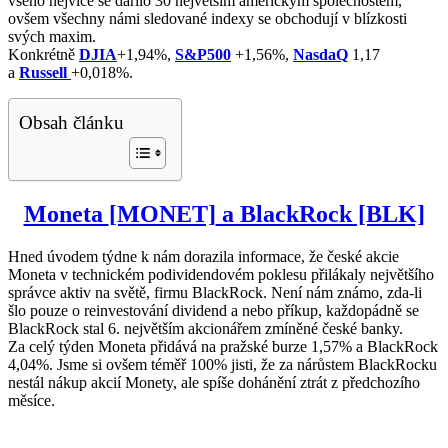
všeho nejvíce se dařilo 30 největším americkým společnostem,
ovšem všechny námi sledované indexy se obchodují v blízkosti
svých maxim.
Konkrétně
DJIA
+1,94%,
S&P500
+1,56%,
NasdaQ
1,17
a
Ru
s
sell
+0,018%.
Obsah článku
Moneta
[MONET]
a BlackRock [BLK]
Hned úvodem týdne k nám dorazila informace, že české akcie
Moneta v technickém podividendovém poklesu přilákaly největšího
správce aktiv na světě, firmu BlackRock. Není nám známo, zda-li
šlo pouze o reinvestování dividend a nebo příkup, každopádně se
BlackRock stal 6. největším akcionářem zmíněné české banky.
Za celý týden Moneta přidává na pražské burze 1,57% a BlackRock
4,04%. Jsme si ovšem téměř 100% jisti, že za nárůstem BlackRocku
nestál nákup akcií Monety, ale spíše dohánění ztrát z předchozího
měsíce.