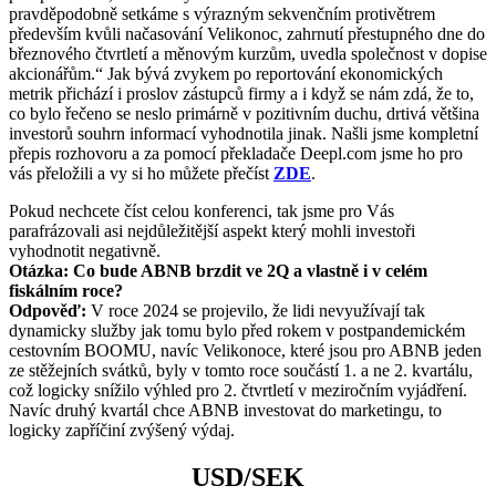
pravděpodobně setkáme s výrazným sekvenčním protivětrem
především kvůli načasování Velikonoc, zahrnutí přestupného dne do
březnového čtvrtletí a měnovým kurzům, uvedla společnost v dopise
akcionářům.“ Jak bývá zvykem po reportování ekonomických
metrik přichází i proslov zástupců firmy a i když se nám zdá, že to,
co bylo řečeno se neslo primárně v pozitivním duchu, drtivá většina
investorů souhrn informací vyhodnotila jinak. Našli jsme kompletní
přepis rozhovoru a za pomocí překladače Deepl.com jsme ho pro
vás přeložili a vy si ho můžete přečíst
ZDE
.
Pokud nechcete číst celou konferenci, tak jsme pro Vás
parafrázovali asi nejdůležitější aspekt který mohli investoři
vyhodnotit negativně.
Otázka: Co bude ABNB brzdit ve 2Q a vlastně i v celém
fiskálním roce?
Odpověď:
V roce 2024 se projevilo, že lidi nevyužívají tak
dynamicky služby jak tomu bylo před rokem v postpandemickém
cestovním BOOMU, navíc Velikonoce, které jsou pro ABNB jeden
ze stěžejních svátků, byly v tomto roce součástí 1. a ne 2. kvartálu,
což logicky snížilo výhled pro 2. čtvrtletí v meziročním vyjádření.
Navíc druhý kvartál chce ABNB investovat do marketingu, to
logicky zapříčiní zvýšený výdaj.
USD/SEK