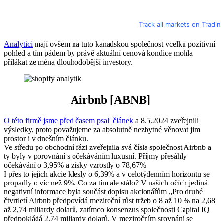
Track all markets on Tradi
Analytici
mají ovšem na tuto kanadskou společnost vcelku pozitivní
pohled a tím pádem by právě aktuální cenová kondice mohla
přilákat zejména dlouhodobější investory.
Airbnb [ABNB]
O této firmě jsme před časem psali článek
a 8.5.2024 zveřejnili
výsledky, proto považujeme za absolutně nezbytné věnovat jim
prostor i v dnešním článku.
Ve středu po obchodní fázi zveřejnila svá čísla společnost Airbnb a
ty byly v porovnání s očekáváním luxusní. Příjmy přesáhly
očekávání o 3,95% a zisky vzrostly o 78,67%.
I přes to jejich akcie klesly o 6,39% a v celotýdenním horizontu se
propadly o víc než 9%. Co za tím ale stálo? V našich očích jediná
negativní informace byla součást dopisu akcionářům „Pro druhé
čtvrtletí Airbnb předpovídá meziroční růst tržeb o 8 až 10 % na 2,68
až 2,74 miliardy dolarů, zatímco konsenzus společnosti Capital IQ
předpokládá 2,74 miliardy dolarů. V meziročním srovnání se