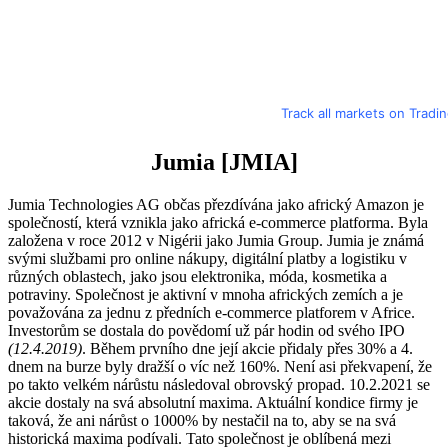
Track all markets on Tradi
Jumia
[JMIA]
Jumia Technologies AG občas přezdívána jako africký Amazon je
společností, která vznikla jako africká e-commerce platforma. Byla
založena v roce 2012 v Nigérii jako Jumia Group. Jumia je známá
svými službami pro online nákupy, digitální platby a logistiku v
různých oblastech, jako jsou elektronika, móda, kosmetika a
potraviny. Společnost je aktivní v mnoha afrických zemích a je
považována za jednu z předních e-commerce platforem v Africe.
Investorům se dostala do povědomí už pár hodin od svého IPO
(12.4.2019)
. Během prvního dne její akcie přidaly přes 30% a 4.
dnem na burze byly dražší o víc než 160%. Není asi překvapení, že
po takto velkém nárůstu následoval obrovský propad. 10.2.2021 se
akcie dostaly na svá absolutní maxima. Aktuální kondice firmy je
taková, že ani nárůst o 1000% by nestačil na to, aby se na svá
historická maxima podívali. Tato společnost je oblíbená mezi