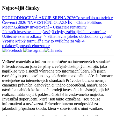
Nejnovější články
PODHODNOCENÁ AKCIE SRPNA 2026
Co se událo na trzích v
Červenci 2026 ?
INVESTIČNÍ OTAZNÍK – China Politburo
Meeting
Základy investování – Ukazatele rentability
Jak začít investovat a nejčastější chyby začínajících investorů ->
Užitečné externí odkazy ->
Stále nevíte jakého obchodníka vybrat?
Vypište krátký formulář a my to vyřídíme za vás ->
redakce@pruvodceburzou.cz
Veškeré materiály a informace umístěné na internetových stránkách
Průvodceburzou jsou čerpány z veřejně dostupných zdrojů, jako
například tyto a slouží výhradně pro informační účely. Při jejich
tvorbě bylo postupováno s vynaložením maximální péče. Informace
uveřejněné na internetových stránkách Průvodce burzou nemají
charakter právních, daňových či jiného doporučení, analýz nebo
návrhů a nabídek ke koupi či prodeji investičních nástrojů, jejichž
realizací může dojít k poklesu či ztrátě investovaného majetku.
Investiční doporučení, která jsou takto označena, jsou pouze
informativní a nezávazná. Průvodce burzou neodpovídá za
jakoukoli případnou škodu, která v souvislosti s nimi vznikne.