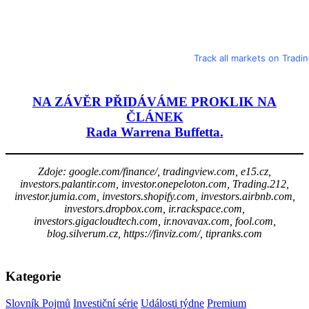
Track all markets on Tradi
NA ZÁVĚR PŘIDÁVÁME PROKLIK NA
ČLÁNEK
Rada Warrena Buffetta
.
Zdoje: google.com/finance/, tradingview.com, e15.cz,
investors.palantir.com, investor.onepeloton.com, Trading.212,
investor.jumia.com, investors.shopify.com, investors.airbnb.com,
investors.dropbox.com, ir.rackspace.com,
investors.gigacloudtech.com, ir.novavax.com, fool.com,
blog.silverum.cz, https://finviz.com/, tipranks.com
Kategorie
Slovník Pojmů
Investiční série
Události týdne
Premium