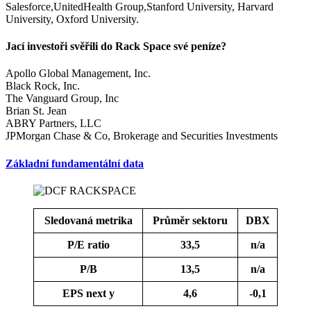
Salesforce,UnitedHealth Group,Stanford University, Harvard
University, Oxford University.
Jací investoři svěřili do Rack Space své peníze?
Apollo Global Management, Inc.
Black Rock, Inc.
The Vanguard Group, Inc
Brian St. Jean
ABRY Partners, LLC
JPMorgan Chase & Co, Brokerage and Securities Investments
Základní fundamentální data
Sledovaná metrika
Průměr sektoru
DBX
P/E ratio
33,5
n/a
P/B
13,5
n/a
EPS next y
4,6
-0,1