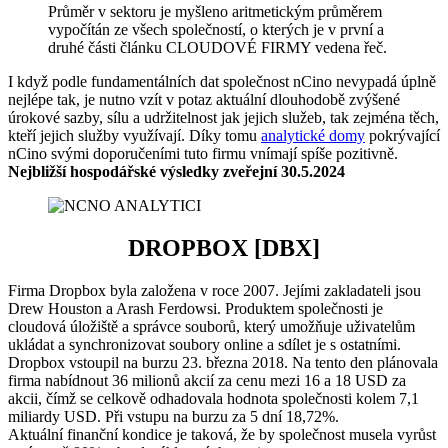
Průměr v sektoru je myšleno aritmetickým průměrem
vypočítán ze všech společností, o kterých je v první a
druhé části článku CLOUDOVÉ FIRMY vedena řeč.
I když podle fundamentálních dat společnost nCino nevypadá úplně
nejlépe tak, je nutno vzít v potaz aktuální dlouhodobě zvýšené
úrokové sazby, sílu a udržitelnost jak jejich služeb, tak zejména těch,
kteří jejich služby využívají. Díky tomu
analytické domy
pokrývající
nCino svými doporučeními tuto firmu vnímají spíše pozitivně.
Nejbližší hospodářské výsledky zveřejní 30.5.2024
DROPBOX [DBX]
Firma Dropbox byla založena v roce 2007. Jejími zakladateli jsou
Drew Houston a Arash Ferdowsi. Produktem společnosti je
cloudová úložiště a správce souborů, který umožňuje uživatelům
ukládat a synchronizovat soubory online a sdílet je s ostatními.
Dropbox vstoupil na burzu 23. března 2018. Na tento den plánovala
firma nabídnout 36 milionů akcií za cenu mezi 16 a 18 USD za
akcii, čímž se celkově odhadovala hodnota společnosti kolem 7,1
miliardy USD. Při vstupu na burzu za 5 dní 18,72%.
Aktuální finanční kondice je taková, že by společnost musela vyrůst