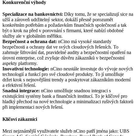
Konkurenční výhody
Specializace na bankovnictví:
Díky tomu, že se specializují sice na
užší a zároveň udržitelný sektor, dokáží přesně porozumět
konkrétním potřebám a požadavkům finančních společností a tak
být o krok na před v porovnání s firmami, které nabízí obdobné
služby ale v globálním měřítku.
Bezpečnost a ochrana dat:
nCino má vysoké standardy
bezpečnosti a ochrany dat ve svých cloudových řešeních. To
zahrnuje šifrování dat, pravidelné audity a bezpečnostní opatření na
úrovni enterprise, což zvyšuje důvěru zákazníků v bezpečnostní
aspekty platformy.
Inovativní technologie:
nCino neustále investuje do vývoje nových
technologií a funkcí pro své cloudové produkty. To jí umožňuje
držet krok s nejnovějšími trendy a poskytovat zákazníkům moderní
a efektivní řešení.
Snadná integrace:
nCino umožňuje snadnou integraci s
existujícími systémy bank a finančních institucí. To je klíčové pro
hladký přechod na nové technologie a minimalizaci rušivých faktorů
při implementaci nových řešení.
Klíčoví zákazníci
Mezi nejznámější využivatele služeb nCino patří jména jako: UBS