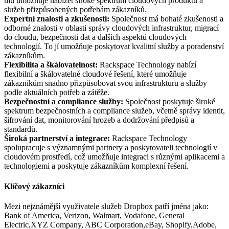
mu umožňuje nabízet široké spektrum cloudových produktů a
služeb přizpůsobených potřebám zákazníků.
Expertní znalosti a zkušenosti:
Společnost má bohaté zkušenosti a
odborné znalosti v oblasti správy cloudových infrastruktur, migrací
do cloudu, bezpečnosti dat a dalších aspektů cloudových
technologií. To jí umožňuje poskytovat kvalitní služby a poradenství
zákazníkům.
Flexibilita a škálovatelnost:
Rackspace Technology nabízí
flexibilní a škálovatelné cloudové řešení, které umožňuje
zákazníkům snadno přizpůsobovat svou infrastrukturu a služby
podle aktuálních potřeb a zátěže.
Bezpečnostní a compliance služby:
Společnost poskytuje široké
spektrum bezpečnostních a compliance služeb, včetně správy identit,
šifrování dat, monitorování hrozeb a dodržování předpisů a
standardů.
Široká partnerství a integrace:
Rackspace Technology
spolupracuje s významnými partnery a poskytovateli technologií v
cloudovém prostředí, což umožňuje integraci s různými aplikacemi a
technologiemi a poskytuje zákazníkům komplexní řešení.
Klíčový zákazníci
Mezi nejznámější využivatele služeb Dropbox patří jména jako:
Bank of America, Verizon, Walmart, Vodafone, General
Electric,XYZ Company, ABC Corporation,eBay, Shopify,Adobe,