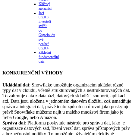
Klíčový
zákazníci
Jací
investoři
svěřili
do
Gigacloudu
své
peníze?
Základní
fundamentální
data
KONKURENČNÍ VÝHODY
Ukládání dat
: Snowflake umožňuje organizacím ukládat různé
typy dat v cloudu, včetně strukturovaných a nestrukturovaných dat.
To zahrnuje data z databází, datových skladišť, souborů, aplikací
atd. Data jsou uložena v jednotném datovém úložišti, což usnadňuje
správu a integraci dat, právě tento způsob na úrovni jako poskytuje
právě Snowflake můžeme najít u malého množství firem jako je
třeba Google, nebo Amazon.
Správa dat
: Platforma poskytuje nástroje pro správu dat, jako je
organizace datových sad, řízení verzí dat, správa přístupových práv
a bezpečnostní politiky. To umožňuje uživatelům efektivně