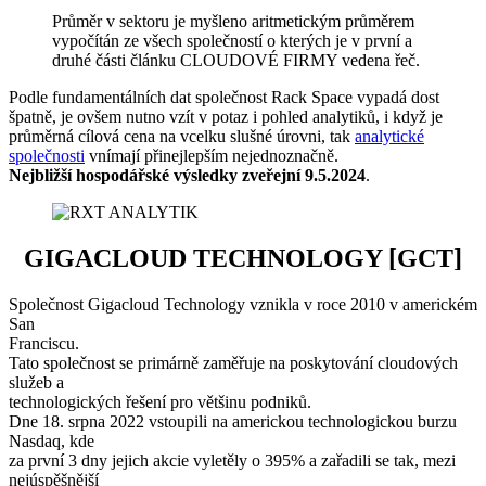
Průměr v sektoru je myšleno aritmetickým průměrem
vypočítán ze všech společností o kterých je v první a
druhé části článku CLOUDOVÉ FIRMY vedena řeč.
Podle fundamentálních dat společnost Rack Space vypadá dost
špatně, je ovšem nutno vzít v potaz i pohled analytiků, i když je
průměrná cílová cena na vcelku slušné úrovni, tak
analytické
společnosti
vnímají přinejlepším nejednoznačně.
Nejbližší hospodářské výsledky zveřejní 9.5.2024
.
GIGACLOUD TECHNOLOGY [GCT]
Společnost Gigacloud Technology vznikla v roce 2010 v americkém
San
Franciscu.
Tato společnost se primárně zaměřuje na poskytování cloudových
služeb a
technologických řešení pro většinu podniků.
Dne 18. srpna 2022 vstoupili na americkou technologickou burzu
Nasdaq, kde
za první 3 dny jejich akcie vyletěly o 395% a zařadili se tak, mezi
nejúspěšnější