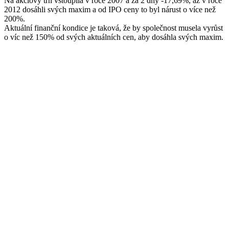
Na akciový trh vstoupila v roce 2007 a za 2 dny -17,69%, až v roce
2012 dosáhli svých maxim a od IPO ceny to byl nárust o více než
200%.
Aktuální finanční kondice je taková, že by společnost musela vyrůst
o víc než 150% od svých aktuálních cen, aby dosáhla svých maxim.