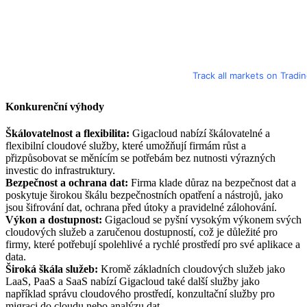
Track all markets on Tradi
Konkurenční výhody
Škálovatelnost a flexibilita:
Gigacloud nabízí škálovatelné a
flexibilní cloudové služby, které umožňují firmám růst a
přizpůsobovat se měnícím se potřebám bez nutnosti výrazných
investic do infrastruktury.
Bezpečnost a ochrana dat:
Firma klade důraz na bezpečnost dat a
poskytuje širokou škálu bezpečnostních opatření a nástrojů, jako
jsou šifrování dat, ochrana před útoky a pravidelné zálohování.
Výkon a dostupnost:
Gigacloud se pyšní vysokým výkonem svých
cloudových služeb a zaručenou dostupností, což je důležité pro
firmy, které potřebují spolehlivé a rychlé prostředí pro své aplikace a
data.
Široká škála služeb:
Kromě základních cloudových služeb jako
LaaS, PaaS a SaaS nabízí Gigacloud také další služby jako
například správu cloudového prostředí, konzultační služby pro
migraci do cloudu nebo analýzu dat.