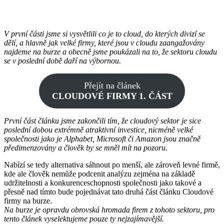
V první části jsme si vysvětlili co je to cloud, do kterých divizí se
dělí, a hlavně jak velké firmy, které jsou v cloudu zaangažovány
najdeme na burze a obecně jsme poukázali na to, že sektoru cloudu
se v poslední době daří na výbornou.
Přejít na článek
CLOUDOVÉ FIRMY 1. ČÁST
První část článku jsme zakončili tím, že cloudový sektor je sice
poslední dobou extrémně atraktivní investice, nicméně velké
společnosti jako je Alphabet, Microsoft či Amazon jsou značně
předimenzovány a člověk by se mněl mít na pozoru.
Nabízí se tedy alternativa sáhnout po menší, ale zároveň levné firmě,
kde ale člověk nemůže podcenit analýzu zejména na základě
udržitelnosti a konkurenceschopnosti společnosti jako takové a
přesně nad tímto bude pojednávat tato druhá část článku Cloudové
firmy na burze.
Na burze je opravdu obrovská hromada firem z tohoto sektoru, pro
tento článek vyselektujeme pouze ty nejzajímavější.