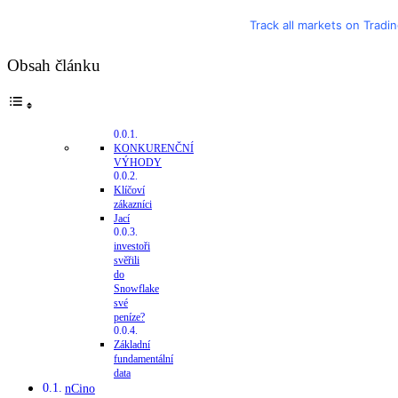
Track all markets on Tradi
Obsah článku
KONKURENČNÍ
VÝHODY
Klíčoví
zákazníci
Jací
investoři
svěřili
do
Snowflake
své
peníze?
Základní
fundamentální
data
nCino