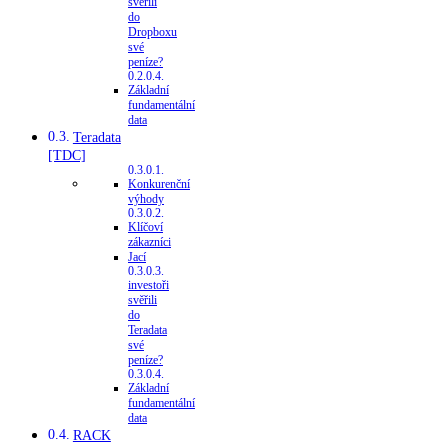
svěřili
do
Dropboxu
své
peníze?
Základní
fundamentální
data
Teradata
[TDC]
Konkurenční
výhody
Klíčoví
zákazníci
Jací
investoři
svěřili
do
Teradata
své
peníze?
Základní
fundamentální
data
RACK