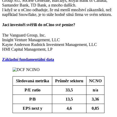
Group AG, Société Générale, Barclays, Royal Bank of Canada,
Santander Bank, TD Bank, a mnoho dalších.
I když se u nCino odhaduje, že má menší množství zákazníků, než
například Snowflake, je to stále hodně silná firma ve svém sektoru.
Jací investoři svěřili do nCino své peníze?
The Vanguard Group, Inc.
Insight Venture Management, LLC
Kayne Anderson Rudnick Investment Management, LLC
HMI Capital Management, LP
Základní fundamentální data
Sledovaná metrika
Průměr sektoru
NCNO
P/E ratio
33,5
n/a
P/B
13,5
3,36
EPS next y
4,6
0,85