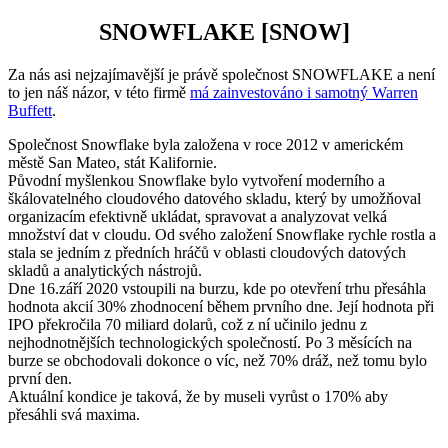
SNOWFLAKE [SNOW]
Za nás asi nejzajímavější je právě společnost SNOWFLAKE a není
to jen náš názor, v této firmě
má zainvestováno i samotný Warren
Buffett
.
Společnost Snowflake byla založena v roce 2012 v americkém
městě San Mateo, stát Kalifornie.
Původní myšlenkou Snowflake bylo vytvoření moderního a
škálovatelného cloudového datového skladu, který by umožňoval
organizacím efektivně ukládat, spravovat a analyzovat velká
množství dat v cloudu. Od svého založení Snowflake rychle rostla a
stala se jedním z předních hráčů v oblasti cloudových datových
skladů a analytických nástrojů.
Dne 16.září 2020 vstoupili na burzu, kde po otevření trhu přesáhla
hodnota akcií 30% zhodnocení během prvního dne. Její hodnota při
IPO překročila 70 miliard dolarů, což z ní učinilo jednu z
nejhodnotnějších technologických společností. Po 3 měsících na
burze se obchodovali dokonce o víc, než 70% dráž, než tomu bylo
první den.
Aktuální kondice je taková, že by museli vyrůst o 170% aby
přesáhli svá maxima.