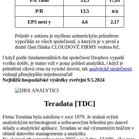
P/E ratio
33,5
17,81
P/B
13,5
n/a
EPS next y
4,6
2,17
Průměr v sektoru je myšleno aritmetickým průměrem
vypočítán ze všech společností, o kterých je v první a
druhé části článku CLOUDOVÉ FIRMY vedena řeč.
I když podle fundamentálních dat společnost Dropbox vypadá
vcelku dobře, je nutno vzít v potaz pohled analytiků, i když je
průměrná cílová cena na vysoké úrovni, tak
analytické společnosti
vnímají přinejlepším nejednoznačně
Nejbližší hospodářské výsledky zveřejní 9.5.2024
Teradata [TDC]
Firma Teradata byla založena v roce 1979. Je známá svými
analytickými technologiemi a softwarovými řešeními pro datové
sklady a analytické aplikace. Teradata se stal významným hráčem v
oblasti datového managementu a analytiky.