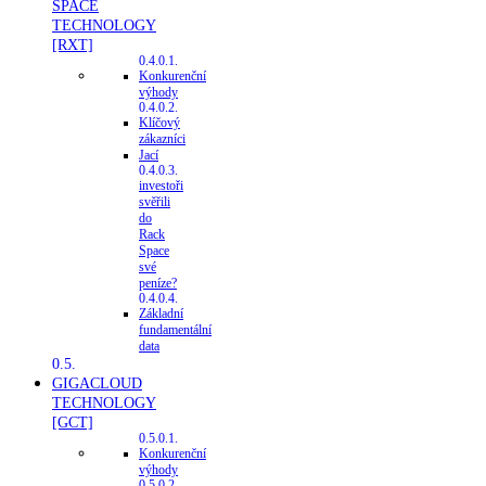
SPACE
TECHNOLOGY
[RXT]
Konkurenční
výhody
Klíčový
zákazníci
Jací
investoři
svěřili
do
Rack
Space
své
peníze?
Základní
fundamentální
data
GIGACLOUD
TECHNOLOGY
[GCT]
Konkurenční
výhody