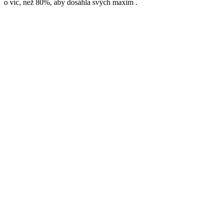
o víc, než 80%, aby dosáhla svých maxim .