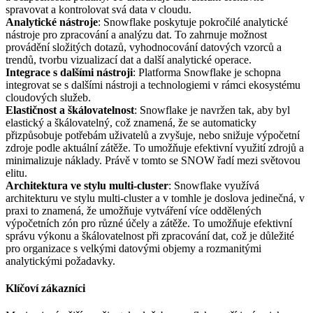
spravovat a kontrolovat svá data v cloudu.
Analytické nástroje
: Snowflake poskytuje pokročilé analytické
nástroje pro zpracování a analýzu dat. To zahrnuje možnost
provádění složitých dotazů, vyhodnocování datových vzorců a
trendů, tvorbu vizualizací dat a další analytické operace.
Integrace s dalšími nástroji
: Platforma Snowflake je schopna
integrovat se s dalšími nástroji a technologiemi v rámci ekosystému
cloudových služeb.
Elastičnost a škálovatelnost
: Snowflake je navržen tak, aby byl
elastický a škálovatelný, což znamená, že se automaticky
přizpůsobuje potřebám uživatelů a zvyšuje, nebo snižuje výpočetní
zdroje podle aktuální zátěže. To umožňuje efektivní využití zdrojů a
minimalizuje náklady. Právě v tomto se SNOW řadí mezi světovou
elitu.
Architektura ve stylu multi-cluster
: Snowflake využívá
architekturu ve stylu multi-cluster a v tomhle je doslova jedinečná, v
praxi to znamená, že umožňuje vytváření více oddělených
výpočetních zón pro různé účely a zátěže. To umožňuje efektivní
správu výkonu a škálovatelnost při zpracování dat, což je důležité
pro organizace s velkými datovými objemy a rozmanitými
analytickými požadavky.
Klíčoví zákazníci