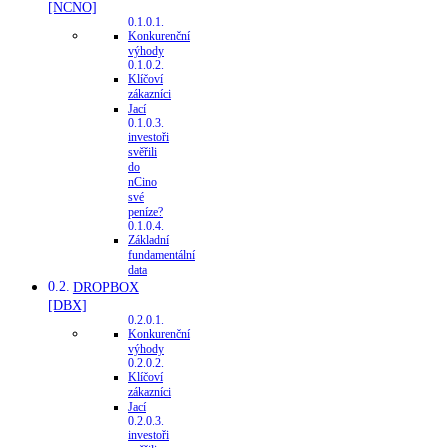
[NCNO]
Konkurenční
výhody
Klíčoví
zákazníci
Jací
investoři
svěřili
do
nCino
své
peníze?
Základní
fundamentální
data
DROPBOX
[DBX]
Konkurenční
výhody
Klíčoví
zákazníci
Jací
investoři