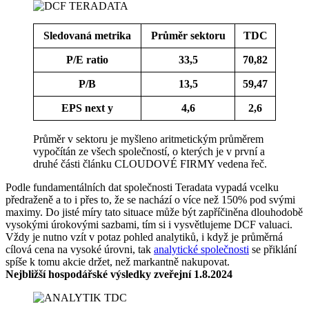
Sledovaná metrika
Průměr sektoru
TDC
P/E ratio
33,5
70,82
P/B
13,5
59,47
EPS next y
4,6
2,6
Průměr v sektoru je myšleno aritmetickým průměrem
vypočítán ze všech společností, o kterých je v první a
druhé části článku CLOUDOVÉ FIRMY vedena řeč.
Podle fundamentálních dat společnosti Teradata vypadá vcelku
předraženě a to i přes to, že se nachází o více než 150% pod svými
maximy. Do jisté míry tato situace může být zapříčiněna dlouhodobě
vysokými úrokovými sazbami, tím si i vysvětlujeme DCF valuaci.
Vždy je nutno vzít v potaz pohled analytiků, i když je průměrná
cílová cena na vysoké úrovni, tak
analytické společnosti
se přiklání
spíše k tomu akcie držet, než markantně nakupovat.
Nejbližší hospodářské výsledky zveřejní 1.8.2024