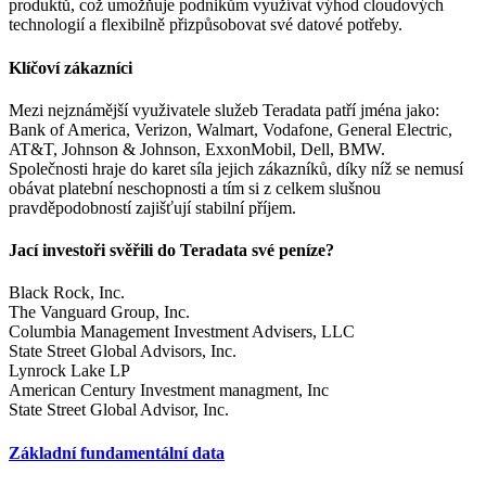
produktů, což umožňuje podnikům využívat výhod cloudových
technologií a flexibilně přizpůsobovat své datové potřeby.
Klíčoví zákazníci
Mezi nejznámější využivatele služeb Teradata patří jména jako:
Bank of America, Verizon, Walmart, Vodafone, General Electric,
AT&T, Johnson & Johnson, ExxonMobil, Dell, BMW.
Společnosti hraje do karet síla jejich zákazníků, díky níž se nemusí
obávat platební neschopnosti a tím si z celkem slušnou
pravděpodobností zajišťují stabilní příjem.
Jací investoři svěřili do Teradata své peníze?
Black Rock, Inc.
The Vanguard Group, Inc.
Columbia Management Investment Advisers, LLC
State Street Global Advisors, Inc.
Lynrock Lake LP
American Century Investment managment, Inc
State Street Global Advisor, Inc.
Základní fundamentální data