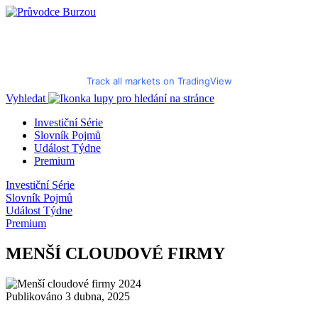
Track all markets on TradingView
Vyhledat
Investiční Série
Slovník Pojmů
Událost Týdne
Premium
Investiční Série
Slovník Pojmů
Událost Týdne
Premium
MENŠÍ CLOUDOVÉ FIRMY
Publikováno 3 dubna, 2025