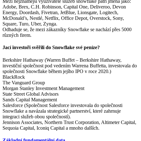
Mezi nejznámější využivatele služeb snowflake patří jména jako:
Adobe, Brex, C.H. Robinson, Capital One, Deliveroo, Devon
Energy, Doordash, Fivetran, JetBlue, Lionsgate, Logitech,
McDonald’s, Nestlé, Netflix, Office Depot, Overstock, Sony,
Square, Turo, Uber, Zynga.
Odhaduje se, že mezi zákazníky Snowflake se nachází přes 5000
různých firem.
Jací investoři svěřili do Snowflake své peníze?
Berkshire Hathaway (Warren Buffet – Berkshire Hathaway,
investiční společnost pod vedením Warrena Buffetta, investovala do
společnosti Snowflake během jejího IPO v roce 2020.)
BlackRock
The Vanguard Group
Morgan Stanley Investment Management
State Street Global Advisors
Sands Capital Management
Salesforce (Společnost Salesforce investovala do společnosti
Snowflake a navázala strategické partnerství, které zahrnuje
integraci služeb obou společností).
Jennison Associates, Northern Trust Corporation, Altimeter Capital,
Sequoia Capital, Iconiq Capital a mnoho dalších.
Základní fundamentální data