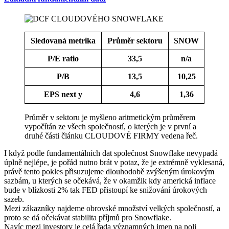
Sledovaná metrika
Průměr sektoru
SNOW
P/E ratio
33,5
n/a
P/B
13,5
10,25
EPS next y
4,6
1,36
Průměr v sektoru je myšleno aritmetickým průměrem
vypočítán ze všech společností, o kterých je v první a
druhé části článku CLOUDOVÉ FIRMY vedena řeč.
I když podle fundamentálních dat společnost Snowflake nevypadá
úplně nejlépe, je pořád nutno brát v potaz, že je extrémně vyklesaná,
právě tento pokles přisuzujeme dlouhodobě zvýšeným úrokovým
sazbám, u kterých se očekává, že v okamžik kdy americká inflace
bude v blízkosti 2% tak FED přistoupí ke snižování úrokových
sazeb.
Mezi zákazníky najdeme obrovské množství velkých společností, a
proto se dá očekávat stabilita příjmů pro Snowflake.
Navíc mezi investory je celá řada významných jmen na poli