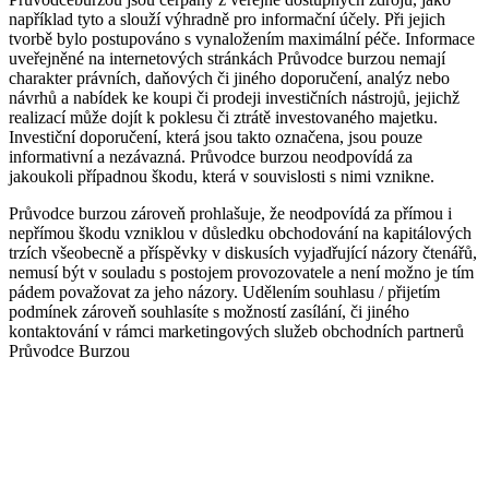
například tyto a slouží výhradně pro informační účely. Při jejich
tvorbě bylo postupováno s vynaložením maximální péče. Informace
uveřejněné na internetových stránkách Průvodce burzou nemají
charakter právních, daňových či jiného doporučení, analýz nebo
návrhů a nabídek ke koupi či prodeji investičních nástrojů, jejichž
realizací může dojít k poklesu či ztrátě investovaného majetku.
Investiční doporučení, která jsou takto označena, jsou pouze
informativní a nezávazná. Průvodce burzou neodpovídá za
jakoukoli případnou škodu, která v souvislosti s nimi vznikne.
Průvodce burzou zároveň prohlašuje, že neodpovídá za přímou i
nepřímou škodu vzniklou v důsledku obchodování na kapitálových
trzích všeobecně a příspěvky v diskusích vyjadřující názory čtenářů,
nemusí být v souladu s postojem provozovatele a není možno je tím
pádem považovat za jeho názory. Udělením souhlasu / přijetím
podmínek zároveň souhlasíte s možností zasílání, či jiného
kontaktování v rámci marketingových služeb obchodních partnerů
Průvodce Burzou