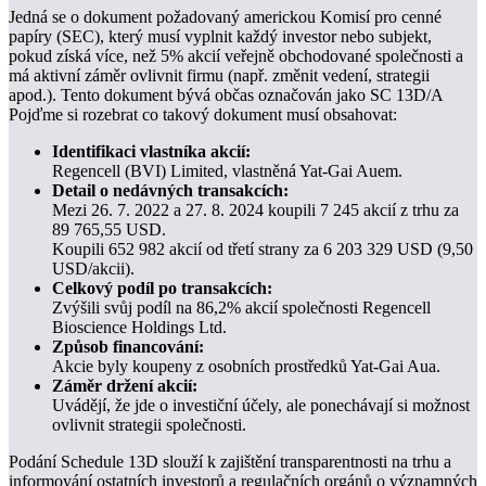
Jedná se o dokument požadovaný americkou Komisí pro cenné
papíry (SEC), který musí vyplnit každý investor nebo subjekt,
pokud získá více, než 5% akcií veřejně obchodované společnosti a
má aktivní záměr ovlivnit firmu (např. změnit vedení, strategii
apod.). Tento dokument bývá občas označován jako SC 13D/A
Pojďme si rozebrat co takový dokument musí obsahovat:
Identifikaci vlastníka akcií:
Regencell (BVI) Limited, vlastněná Yat-Gai Auem.
Detail o nedávných transakcích:
Mezi 26. 7. 2022 a 27. 8. 2024 koupili 7 245 akcií z trhu za
89 765,55 USD.
Koupili 652 982 akcií od třetí strany za 6 203 329 USD (9,50
USD/akcii).
Celkový podíl po transakcích:
Zvýšili svůj podíl na 86,2% akcií společnosti Regencell
Bioscience Holdings Ltd.
Způsob financování:
Akcie byly koupeny z osobních prostředků Yat-Gai Aua.
Záměr držení akcií:
Uvádějí, že jde o investiční účely, ale ponechávají si možnost
ovlivnit strategii společnosti.
Podání Schedule 13D slouží k zajištění transparentnosti na trhu a
informování ostatních investorů a regulačních orgánů o významných