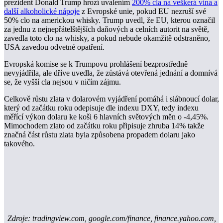
prezident Donald Trump hrozí uvalením
200% cla na veškerá vína a
další alkoholické nápoje
z Evropské unie, pokud EU nezruší své
50% clo na americkou whisky. Trump uvedl, že EU, kterou označil
za jednu z nejnepřátelštějších daňových a celních autorit na světě,
zavedla toto clo na whisky, a pokud nebude okamžitě odstraněno,
USA zavedou odvetné opatření.
Evropská komise se k Trumpovu prohlášení bezprostředně
nevyjádřila, ale dříve uvedla, že zůstává otevřená jednání a domnívá
se, že vyšší cla nejsou v ničím zájmu.
Celkově růstu zlata v dolarovém vyjádření pomáhá i slábnoucí dolar,
který od začátku roku odepisuje dle indexu DXY, tedy indexu
měřící výkon dolaru ke koši 6 hlavních světových měn o -4,45%.
Mimochodem zlato od začátku roku připisuje zhruba 14% takže
značná část růstu zlata byla způsobena propadem dolaru jako
takového.
Zdroje: tradingview.com, google.com/finance, finance.yahoo.com,