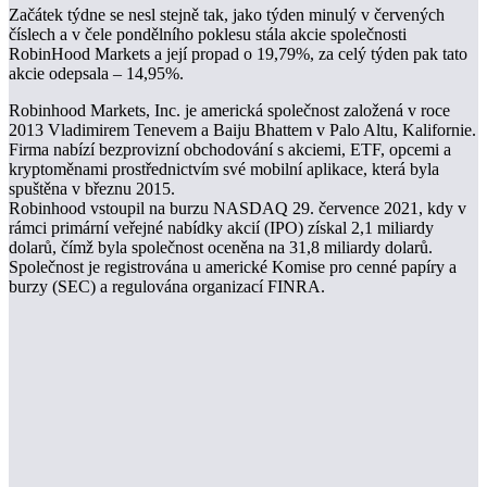
Začátek týdne se nesl stejně tak, jako týden minulý v červených
číslech a v čele pondělního poklesu stála akcie společnosti
RobinHood Markets a její propad o 19,79%, za celý týden pak tato
akcie odepsala – 14,95%.
Robinhood Markets, Inc. je americká společnost založená v roce
2013 Vladimirem Tenevem a Baiju Bhattem v Palo Altu, Kalifornie.
Firma nabízí bezprovizní obchodování s akciemi, ETF, opcemi a
kryptoměnami prostřednictvím své mobilní aplikace, která byla
spuštěna v březnu 2015.
Robinhood vstoupil na burzu NASDAQ 29. července 2021, kdy v
rámci primární veřejné nabídky akcií (IPO) získal 2,1 miliardy
dolarů, čímž byla společnost oceněna na 31,8 miliardy dolarů.
Společnost je registrována u americké Komise pro cenné papíry a
burzy (SEC) a regulována organizací FINRA.