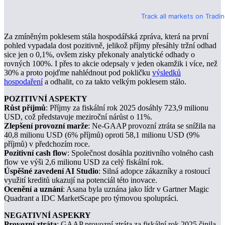
Track all markets on Tradi
Za zmíněným poklesem stála hospodářská zpráva, která na první
pohled vypadala dost pozitivně, jelikož příjmy přesáhly tržní odhad
sice jen o 0,1%, ovšem zisky překonaly analytické odhady o
rovných 100%. I přes to akcie odepsaly v jeden okamžik i více, než
30% a proto pojďme nahlédnout pod pokličku
výsledků
hospodaření
a odhalit, co za takto velkým poklesem stálo.
POZITIVNÍ ASPEKTY
Růst příjmů
: Příjmy za fiskální rok 2025 dosáhly 723,9 milionu
USD, což představuje meziroční nárůst o 11%.
Zlepšení provozní marže
: Ne-GAAP provozní ztráta se snížila na
40,8 milionu USD (6% příjmů) oproti 58,1 milionu USD (9%
příjmů) v předchozím roce.
Pozitivní cash flow
: Společnost dosáhla pozitivního volného cash
flow ve výši 2,6 milionu USD za celý fiskální rok.
Úspěšné zavedení AI Studio
: Silná adopce zákazníky a rostoucí
využití kreditů ukazují na potenciál této inovace.
Ocenění a uznání
: Asana byla uznána jako lídr v Gartner Magic
Quadrant a IDC MarketScape pro týmovou spolupráci.
NEGATIVNÍ ASPEKRY
Provozní ztráta
: GAAP provozní ztráta za fiskální rok 2025 činila