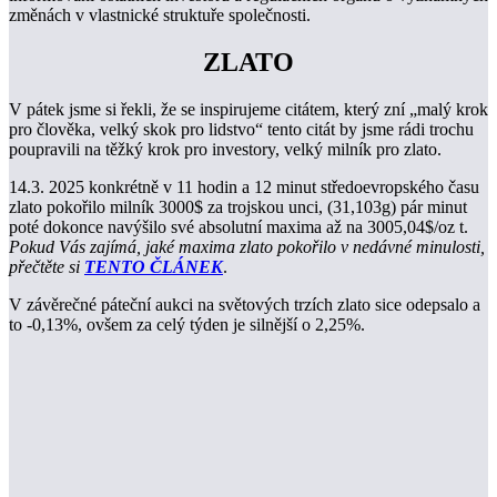
změnách v vlastnické struktuře společnosti.
ZLATO
V pátek jsme si řekli, že se inspirujeme citátem, který zní „malý krok
pro člověka, velký skok pro lidstvo“ tento citát by jsme rádi trochu
poupravili na těžký krok pro investory, velký milník pro zlato.
14.3. 2025 konkrétně v 11 hodin a 12 minut středoevropského času
zlato pokořilo milník 3000$ za trojskou unci, (31,103g) pár minut
poté dokonce navýšilo své absolutní maxima až na 3005,04$/oz t.
Pokud Vás zajímá, jaké maxima zlato pokořilo v nedávné minulosti,
přečtěte si
TENTO ČLÁNEK
.
V závěrečné páteční aukci na světových trzích zlato sice odepsalo a
to -0,13%, ovšem za celý týden je silnější o 2,25%.