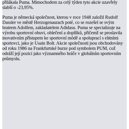
přilákala Puma. Mimochodem za celý týden tyto akcie uzavřely
slabší o -23,95%.
Puma je německá společnost, kterou v roce 1948 založil Rudolf
Dassler ve městě Herzogenaurach poté, co se rozešel se svým
bratrem Adolfem, zakladatelem Adidasu. Puma se specializuje na
výrobu sportovní obuvi, oblečení a doplňků, přičemž se proslavila
inovativním přístupem ke sportovní módě a spoluprací s elitními
sportovci, jako je Usain Bolt. Akcie společnosti jsou obchodovány
od roku 1986 na Frankfurtské burze pod symbolem PUM, což
odráží její pozici jako významného hráče v globálním sportovním
průmyslu.