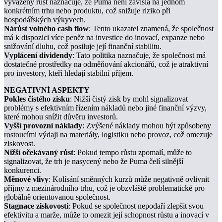
vyvážený růst naznačuje, že Puma není závislá na jednom
konkrétním trhu nebo produktu, což snižuje riziko při
hospodářských výkyvech.
Nárůst volného cash flow
: Tento ukazatel znamená, že společnost
má k dispozici více peněz na investice do inovací, expanze nebo
snižování dluhu, což posiluje její finanční stabilitu.
Vyplácení dividendy
: Tato politika naznačuje, že společnost má
dostatečné prostředky na odměňování akcionářů, což je atraktivní
pro investory, kteří hledají stabilní příjem.
NEGATIVNÍ ASPEKTY
Pokles čistého zisku
: Nižší čistý zisk by mohl signalizovat
problémy s efektivním řízením nákladů nebo jiné finanční výzvy,
které mohou snížit důvěru investorů.
Vyšší provozní náklady
: Zvýšené náklady mohou být způsobeny
rostoucími výdaji na materiály, logistiku nebo provoz, což omezuje
ziskovost.
Nižší očekávaný růst
: Pokud tempo růstu zpomalí, může to
signalizovat, že trh je nasycený nebo že Puma čelí silnější
konkurenci.
Měnové vlivy
: Kolísání směnných kurzů může negativně ovlivnit
příjmy z mezinárodního trhu, což je obzvláště problematické pro
globálně orientovanou společnost.
Stagnace ziskovosti
: Pokud se společnost nepodaří zlepšit svou
efektivitu a marže, může to omezit její schopnost růstu a inovací v