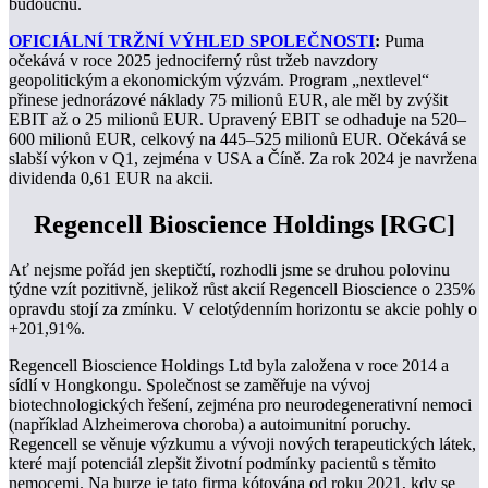
budoucnu.
OFICIÁLNÍ TRŽNÍ VÝHLED SPOLEČNOSTI
:
Puma
očekává v roce 2025 jednociferný růst tržeb navzdory
geopolitickým a ekonomickým výzvám. Program „nextlevel“
přinese jednorázové náklady 75 milionů EUR, ale měl by zvýšit
EBIT až o 25 milionů EUR. Upravený EBIT se odhaduje na 520–
600 milionů EUR, celkový na 445–525 milionů EUR. Očekává se
slabší výkon v Q1, zejména v USA a Číně. Za rok 2024 je navržena
dividenda 0,61 EUR na akcii.
Regencell Bioscience Holdings [RGC]
Ať nejsme pořád jen skeptičtí, rozhodli jsme se druhou polovinu
týdne vzít pozitivně, jelikož růst akcií Regencell Bioscience o 235%
opravdu stojí za zmínku. V celotýdenním horizontu se akcie pohly o
+201,91%.
Regencell Bioscience Holdings Ltd byla založena v roce 2014 a
sídlí v Hongkongu. Společnost se zaměřuje na vývoj
biotechnologických řešení, zejména pro neurodegenerativní nemoci
(například Alzheimerova choroba) a autoimunitní poruchy.
Regencell se věnuje výzkumu a vývoji nových terapeutických látek,
které mají potenciál zlepšit životní podmínky pacientů s těmito
nemocemi. Na burze je tato firma kótována od roku 2021, kdy se