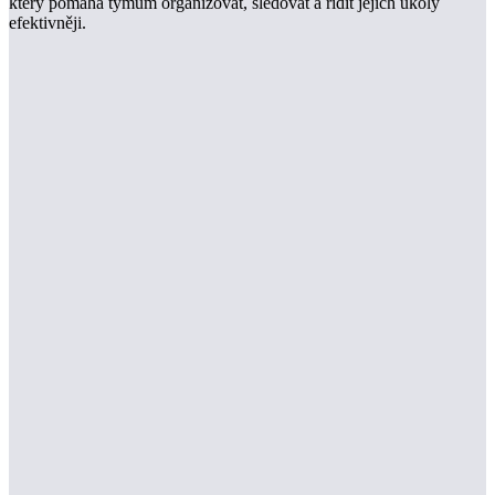
který pomáhá týmům organizovat, sledovat a řídit jejich úkoly
efektivněji.