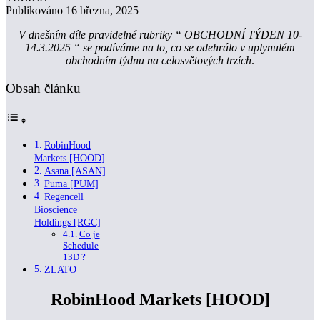
Publikováno 16 března, 2025
V dnešním díle pravidelné rubriky “ OBCHODNÍ TÝDEN 10-
14.3.2025 “ se podíváme na to, co se odehrálo v uplynulém
obchodním týdnu na celosvětových trzích
.
Obsah článku
RobinHood
Markets [HOOD]
Asana [ASAN]
Puma [PUM]
Regencell
Bioscience
Holdings [RGC]
Co je
Schedule
13D ?
ZLATO
RobinHood Markets [HOOD]