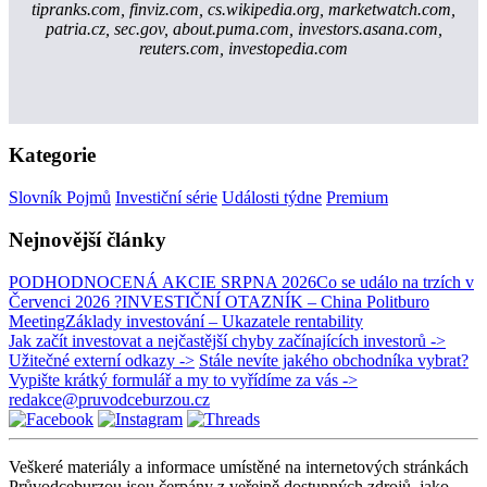
tipranks.com, finviz.com, cs.wikipedia.org, marketwatch.com,
patria.cz, sec.gov, about.puma.com, investors.asana.com,
reuters.com, investopedia.com
Kategorie
Slovník Pojmů
Investiční série
Události týdne
Premium
Nejnovější články
PODHODNOCENÁ AKCIE SRPNA 2026
Co se událo na trzích v
Červenci 2026 ?
INVESTIČNÍ OTAZNÍK – China Politburo
Meeting
Základy investování – Ukazatele rentability
Jak začít investovat a nejčastější chyby začínajících investorů ->
Užitečné externí odkazy ->
Stále nevíte jakého obchodníka vybrat?
Vypište krátký formulář a my to vyřídíme za vás ->
redakce@pruvodceburzou.cz
Veškeré materiály a informace umístěné na internetových stránkách
Průvodceburzou jsou čerpány z veřejně dostupných zdrojů, jako