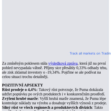
Track all markets on Tradi
Za zmíněným poklesem stála
výsledková zpráva
, která již na první
pohled nevypadala vábně. Příjmy sice přesáhly 0,33% odhady trhu,
ale zisk zklamal investory o -19,34%. Pojďme se ale podívat na
celou situaci trochu detailněji.
POZITIVNÍ APSEKTY
Růst prodeje o 4,4%
: Takový růst potvrzuje, že Puma dokázala
udržet poptávku po svých produktech i v konkurenčním prostředí.
Zvýšení hrubé marže
: Vyšší hrubá marže znamená, že Puma lépe
kontroluje náklady na výrobu a dosahuje vyšších výnosů z prodeje.
Silný růst ve všech regionech a produktových divizích
: Takto