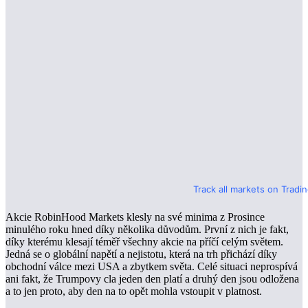
Track all markets on Tradi
Akcie RobinHood Markets klesly na své minima z Prosince
minulého roku hned díky několika důvodům. První z nich je fakt,
díky kterému klesají téměř všechny akcie na příčí celým světem.
Jedná se o globální napětí a nejistotu, která na trh přichází díky
obchodní válce mezi USA a zbytkem světa. Celé situaci neprospívá
ani fakt, že Trumpovy cla jeden den platí a druhý den jsou odložena
a to jen proto, aby den na to opět mohla vstoupit v platnost.