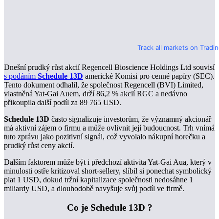
Track all markets on Tradi
Dnešní prudký růst akcií Regencell Bioscience Holdings Ltd souvisí
s podáním
Schedule 13D
americké Komisi pro cenné papíry (SEC).
Tento dokument odhalil, že společnost Regencell (BVI) Limited,
vlastněná Yat-Gai Auem, drží 86,2 % akcií RGC a nedávno
přikoupila další podíl za 89 765 USD.
Schedule 13D
často signalizuje investorům, že významný akcionář
má aktivní zájem o firmu a může ovlivnit její budoucnost. Trh vnímá
tuto zprávu jako pozitivní signál, což vyvolalo nákupní horečku a
prudký růst ceny akcií.
Dalším faktorem může být i předchozí aktivita Yat-Gai Aua, který v
minulosti ostře kritizoval short-sellery, slíbil si ponechat symbolický
plat 1 USD, dokud tržní kapitalizace společnosti nedosáhne 1
miliardy USD, a dlouhodobě navyšuje svůj podíl ve firmě.
Co je Schedule 13D ?