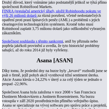
Druhý důvod, který vnímáme jako podstatnější jelikož se týká přímo
společnosti RobinHood Markets.
FINRA (regulační americký úřad), uložil Robinhoodu pokutu ve
výši 26 milionů dolarů
za různá porušení, včetně nedostatečných
opatření proti praní špinavých peněz (AML) a problémů s jejich
clearingovým technologickým systémem. Kromě toho musí
Robinhood zaplatit 3,75 milionu dolarů jako odškodnění vybraným
zákazníkům.
Společn
ost sou
hlasila s těmito sankcemi
, aniž by přiznala nebo
popřela jakékoli provinění a uvedla, že tyto historické problémy
sahající, až do roku 2014 již byly vyřešeny.
Asana [ASAN]
Díky tomu, že poslední dny na burze byly „krvavé“ rozhodli jsme se
psát o firmě, jejíž pohyb akcií vystihoval tržní sentiment úterka.
Akcie Asana klesla o 24,22% v úterý a za celý týden se jednalo o
propad -22,96%.
Společnost Asana byla založena v roce 2008 v San Franciscu
Dustinem Moskovitzem a Justinem Rosensteinem. Na burzu
vstoupila v září 2020 prostřednictvím přímého veřejného úpisu.
Asana se specializuje na vývoj softwaru pro správu práce a projektů,