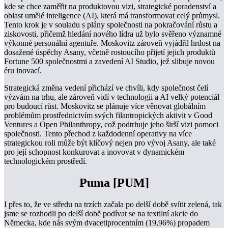
kde se chce zaměřit na produktovou vizi, strategické poradenství a
oblast umělé inteligence (AI), která má transformovat celý průmysl.
Tento krok je v souladu s plány společnosti na pokračování růstu a
ziskovosti, přičemž hledání nového lídra už bylo svěřeno významné
výkonné personální agentuře. Moskovitz zároveň vyjádřil hrdost na
dosažené úspěchy Asany, včetně rostoucího přijetí jejich produktů
Fortune 500 společnostmi a zavedení AI Studio, jež slibuje novou
éru inovací.
Strategická změna vedení přichází ve chvíli, kdy společnost čelí
výzvám na trhu, ale zároveň vidí v technologii a AI velký potenciál
pro budoucí růst. Moskovitz se plánuje více věnovat globálním
problémům prostřednictvím svých filantropických aktivit v Good
Ventures a Open Philanthropy, což podtrhuje jeho širší vizi pomoci
společnosti. Tento přechod z každodenní operativy na více
strategickou roli může být klíčový nejen pro vývoj Asany, ale také
pro její schopnost konkurovat a inovovat v dynamickém
technologickém prostředí.
Puma [PUM]
I přes to, že ve středu na trzích začala po delší době svítit zelená, tak
jsme se rozhodli po delší době podívat se na textilní akcie do
Německa, kde nás svým dvacetiprocentním (19,96%) propadem