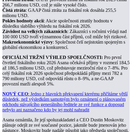
266,7 milionu USD, což je stále vysoké číslo.
Čistá ztráta
: GAAP čistá ztráta za fiskální rok dosáhla 255,5
milionu USD.
Pokles hodnoty akcií
: Akcie společnosti ztratily hodnotu v
důsledku slabšího výhledu na fiskální rok 2026.
Závislost na velkých zákaznících
: Zákazníci s ročními výdaji nad
100 000 USD tvoří významnou část příjmů, což může být rizikové.
Makroekonomické výzvy
: Společnost čelí nejistotám spojeným s
globální ekonomikou a konkurencí.
OFICIÁLNÍ TRŽNÍ VÝHLED SPOELČNOSTI:
Pro první
čtvrtletí fiskálního roku 2026 Asana očekává příjmy v rozmezí 184,5
až 186,5 milionu USD, což představuje meziroční růst o 7–8%. Pro
celý fiskální rok 2026 společnost předpokládá příjmy mezi 782 a
790 miliony USD, což odpovídá růstu o 8–9%, a ne-GAAP
provozní marži alespoň 5%.
NOVÝ CEO
: Jedno z hlavních překvapení kterému přičítáme větší
důsledek, než výsledkům samotným bylo oznámení o plánovaném
odchodu stávajícího generálního ředitele ze své funkce a doposud
nebylo ani naznačeno kdo by jej mohl nahradit
Asana oznámila, že její spoluzakladatel a CEO Dustin Moskovitz
plánuje odejít ze své současné pozice, jakmile bude jmenován jeho
nástupce. Moskovitz bude nadále působit jako předseda společnosti,