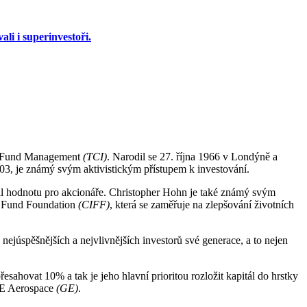
li i superinvestoři.
ent Fund Management
(TCI)
. Narodil se 27. října 1966 v Londýně a
03, je známý svým aktivistickým přístupem k investování.
ýšil hodnotu pro akcionáře. Christopher Hohn je také známý svým
nt Fund Foundation
(CIFF)
, která se zaměřuje na zlepšování životních
ejúspěšnějších a nejvlivnějších investorů své generace, a to nejen
sahovat 10% a tak je jeho hlavní prioritou rozložit kapitál do hrstky
 GE Aerospace
(GE)
.