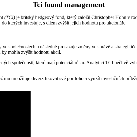
Tci found management
nt
(TCI)
je britský hedgeový fond, který založil Christopher Hohn v ro
, do kterých investuje, s cílem zvýšit jejich hodnotu pro akcionáře
y ve společnostech a následně prosazuje změny ve správě a strategii t
rá by mohla zvýšit hodnotu akcií.
ch společností, které mají potenciál růstu. Analytici TCI pečlivě vyhod
ž mu umožňuje diverzifikovat své portfolio a využít investičních příleži