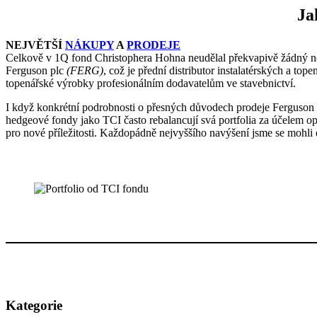
Ja
NEJVĚTŠÍ
NÁKUPY
A
PRODEJE
Celkově v 1Q fond Christophera Hohna neudělal překvapivě žádný nov
Ferguson plc
(FERG)
, což je přední distributor instalatérských a t
topenářské výrobky profesionálním dodavatelům ve stavebnictví.
I když konkrétní podrobnosti o přesných důvodech prodeje Ferguson pl
hedgeové fondy jako TCI často rebalancují svá portfolia za účelem opti
pro nové příležitosti​. Každopádně nejvyššího navýšení jsme se mohli
Kategorie