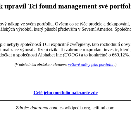
k upravil Tci found management své portfol
ý nákup ve svém portfoliu. Ovšem co se týče prodeje a dokupování, ta
openářských výrobků, který působí především v Severní Americe. Společn
c nebyly společností TCI explicitně zveřejněny, tato rozhodnutí obvykl
malizace výnosů a řízení rizik. To zahrnuje rozprodání investic, které ji
 dočkat u společnosti Alphabet Inc
(GOOG)
a to konkrétně o 669,12%.
(V následném obrázku nalezneme
veškeré změny jeho portfolia
.)
Celé jeho portfolio naleznete zde
Zdroje: dataroma.com
, cs.wikipedia.org, tcifund.com.