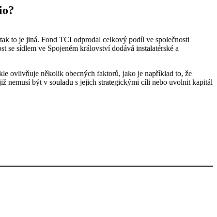
io?
k to je jiná. Fond TCI odprodal celkový podíl ve společnosti
ost se sídlem ve Spojeném království dodává instalatérské a
e ovlivňuje několik obecných faktorů, jako je například to, že
ž nemusí být v souladu s jejich strategickými cíli nebo uvolnit kapitál