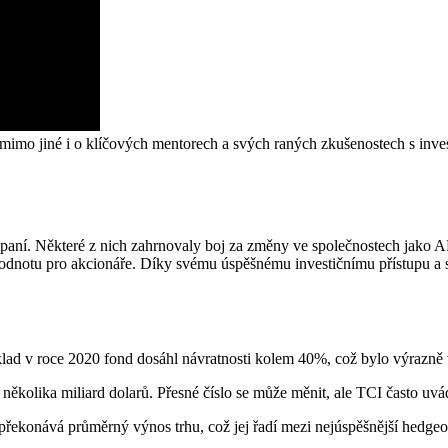
mimo jiné i o klíčových mentorech a svých raných zkušenostech s in
mpaní. Některé z nich zahrnovaly boj za změny ve společnostech ja
jí hodnotu pro akcionáře. Díky svému úspěšnému investičnímu přístupu a 
ad v roce 2020 fond dosáhl návratnosti kolem 40%, což bylo výrazně v
ěkolika miliard dolarů. Přesné číslo se může měnit, ale TCI často uvád
překonává průměrný výnos trhu, což jej řadí mezi nejúspěšnější hedgeov