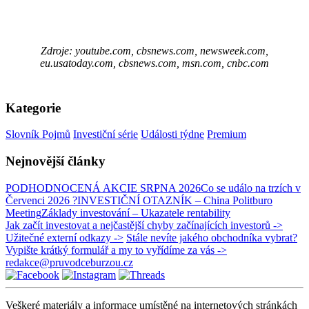
Zdroje: youtube.com, cbsnews.com, newsweek.com,
eu.usatoday.com, cbsnews.com, msn.com, cnbc.com
Kategorie
Slovník Pojmů
Investiční série
Události týdne
Premium
Nejnovější články
PODHODNOCENÁ AKCIE SRPNA 2026
Co se událo na trzích v
Červenci 2026 ?
INVESTIČNÍ OTAZNÍK – China Politburo
Meeting
Základy investování – Ukazatele rentability
Jak začít investovat a nejčastější chyby začínajících investorů ->
Užitečné externí odkazy ->
Stále nevíte jakého obchodníka vybrat?
Vypište krátký formulář a my to vyřídíme za vás ->
redakce@pruvodceburzou.cz
Veškeré materiály a informace umístěné na internetových stránkách