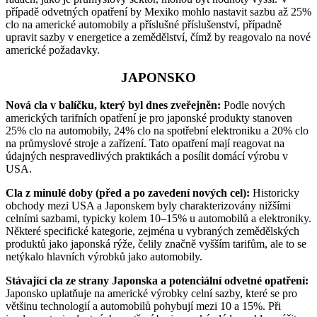
případě odvetných opatření by Mexiko mohlo nastavit sazbu až 25%
clo na americké automobily a příslušné příslušenství, případně
upravit sazby v energetice a zemědělství, čímž by reagovalo na nové
americké požadavky.
JAPONSKO
Nová cla v balíčku, který byl dnes zveřejněn:
Podle nových
amerických tarifních opatření je pro japonské produkty stanoven
25% clo na automobily, 24% clo na spotřební elektroniku a 20% clo
na průmyslové stroje a zařízení. Tato opatření mají reagovat na
údajných nespravedlivých praktikách a posílit domácí výrobu v
USA.
Cla z minulé doby (před a po zavedení nových cel):
Historicky
obchody mezi USA a Japonskem byly charakterizovány nižšími
celními sazbami, typicky kolem 10–15% u automobilů a elektroniky.
Některé specifické kategorie, zejména u vybraných zemědělských
produktů jako japonská rýže, čelily značně vyšším tarifům, ale to se
netýkalo hlavních výrobků jako automobily.
Stávající cla ze strany Japonska a potenciální odvetné opatření:
Japonsko uplatňuje na americké výrobky celní sazby, které se pro
většinu technologií a automobilů pohybují mezi 10 a 15%. Při