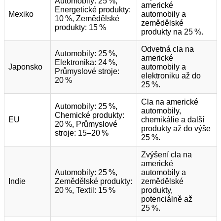
Automobily: 25 %,
americké
Energetické produkty:
Mexiko
automobily a
10 %, Zemědělské
zemědělské
produkty: 15 %
produkty na 25 %.
Odvetná cla na
Automobily: 25 %,
americké
Elektronika: 24 %,
Japonsko
automobily a
Průmyslové stroje:
elektroniku až do
20 %
25 %.
Cla na americké
Automobily: 25 %,
automobily,
Chemické produkty:
EU
chemikálie a další
20 %, Průmyslové
produkty až do výše
stroje: 15–20 %
25 %.
Zvýšení cla na
americké
Automobily: 25 %,
automobily a
Indie
Zemědělské produkty:
zemědělské
20 %, Textil: 15 %
produkty,
potenciálně až
25 %.