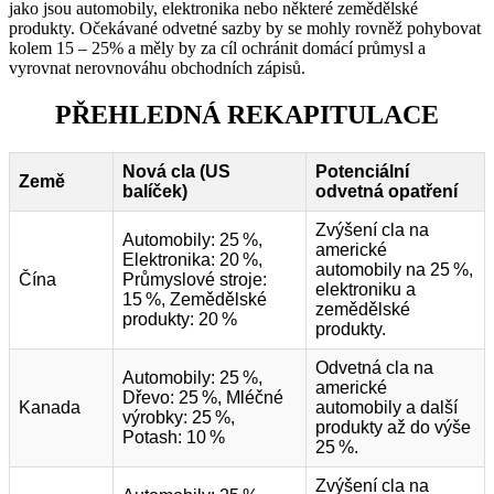
jako jsou automobily, elektronika nebo některé zemědělské
produkty. Očekávané odvetné sazby by se mohly rovněž pohybovat
kolem 15 – 25% a měly by za cíl ochránit domácí průmysl a
vyrovnat nerovnováhu obchodních zápisů.
PŘEHLEDNÁ REKAPITULACE
Nová cla (US
Potenciální
Země
balíček)
odvetná opatření
Zvýšení cla na
Automobily: 25 %,
americké
Elektronika: 20 %,
automobily na 25 %,
Čína
Průmyslové stroje:
elektroniku a
15 %, Zemědělské
zemědělské
produkty: 20 %
produkty.
Odvetná cla na
Automobily: 25 %,
americké
Dřevo: 25 %, Mléčné
Kanada
automobily a další
výrobky: 25 %,
produkty až do výše
Potash: 10 %
25 %.
Zvýšení cla na