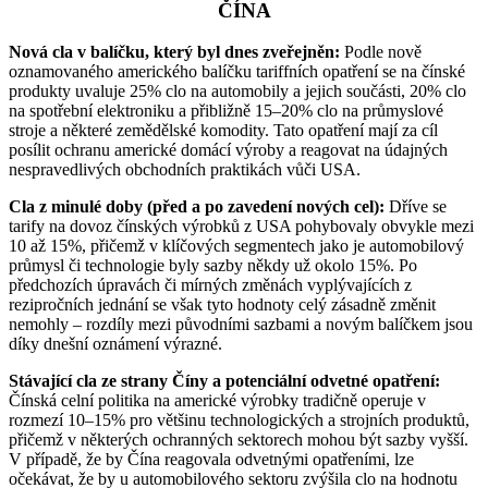
ČÍNA
Nová cla v balíčku, který byl dnes zveřejněn:
Podle nově
oznamovaného amerického balíčku tariffních opatření se na čínské
produkty uvaluje 25% clo na automobily a jejich součásti, 20% clo
na spotřební elektroniku a přibližně 15–20% clo na průmyslové
stroje a některé zemědělské komodity. Tato opatření mají za cíl
posílit ochranu americké domácí výroby a reagovat na údajných
nespravedlivých obchodních praktikách vůči USA.
Cla z minulé doby (před a po zavedení nových cel):
Dříve se
tarify na dovoz čínských výrobků z USA pohybovaly obvykle mezi
10 až 15%, přičemž v klíčových segmentech jako je automobilový
průmysl či technologie byly sazby někdy už okolo 15%. Po
předchozích úpravách či mírných změnách vyplývajících z
rezipročních jednání se však tyto hodnoty celý zásadně změnit
nemohly – rozdíly mezi původními sazbami a novým balíčkem jsou
díky dnešní oznámení výrazné.
Stávající cla ze strany Číny a potenciální odvetné opatření:
Čínská celní politika na americké výrobky tradičně operuje v
rozmezí 10–15% pro většinu technologických a strojních produktů,
přičemž v některých ochranných sektorech mohou být sazby vyšší.
V případě, že by Čína reagovala odvetnými opatřeními, lze
očekávat, že by u automobilového sektoru zvýšila clo na hodnotu