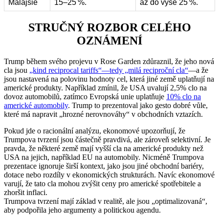
Malajsie
15–25 %.
až do výše 25 %.
STRUČNÝ ROZBOR CELÉHO
OZNÁMENÍ
Trump během svého projevu v Rose Garden zdůraznil, že jeho nová
cla jsou
„kind reciprocal tariffs“—tedy „milá reciproční cla“
—a že
jsou nastavená na polovinu hodnoty cel, která jiné země uplatňují na
americké produkty. Například zmínil, že USA uvalují 2,5% clo na
dovoz automobilů, zatímco Evropská unie uplatňuje
10% clo na
americké automobily
. Trump to prezentoval jako gesto dobré vůle,
které má napravit „hrozné nerovnováhy“ v obchodních vztazích.
Pokud jde o racionální analýzu, ekonomové upozorňují, že
Trumpova tvrzení jsou částečně pravdivá, ale zároveň selektivní. Je
pravda, že některé země mají vyšší cla na americké produkty než
USA na jejich, například EU na automobily. Nicméně Trumpova
prezentace ignoruje širší kontext, jako jsou jiné obchodní bariéry,
dotace nebo rozdíly v ekonomických strukturách. Navíc ekonomové
varují, že tato cla mohou zvýšit ceny pro americké spotřebitele a
zhoršit inflaci.
Trumpova tvrzení mají základ v realitě, ale jsou „optimalizovaná“,
aby podpořila jeho argumenty a politickou agendu.