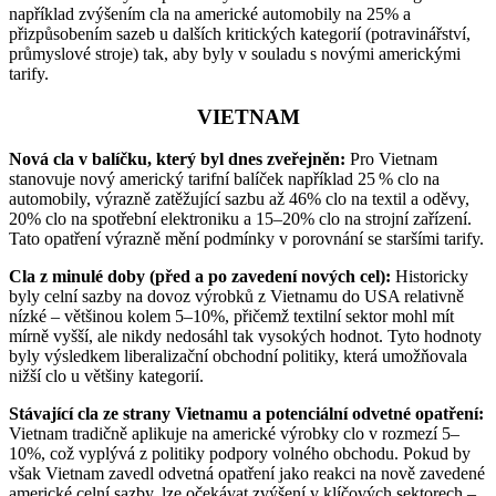
například zvýšením cla na americké automobily na 25% a
přizpůsobením sazeb u dalších kritických kategorií (potravinářství,
průmyslové stroje) tak, aby byly v souladu s novými americkými
tarify.
VIETNAM
Nová cla v balíčku, který byl dnes zveřejněn:
Pro Vietnam
stanovuje nový americký tarifní balíček například 25 % clo na
automobily, výrazně zatěžující sazbu až 46% clo na textil a oděvy,
20% clo na spotřební elektroniku a 15–20% clo na strojní zařízení.
Tato opatření výrazně mění podmínky v porovnání se staršími tarify.
Cla z minulé doby (před a po zavedení nových cel):
Historicky
byly celní sazby na dovoz výrobků z Vietnamu do USA relativně
nízké – většinou kolem 5–10%, přičemž textilní sektor mohl mít
mírně vyšší, ale nikdy nedosáhl tak vysokých hodnot. Tyto hodnoty
byly výsledkem liberalizační obchodní politiky, která umožňovala
nižší clo u většiny kategorií.
Stávající cla ze strany Vietnamu a potenciální odvetné opatření:
Vietnam tradičně aplikuje na americké výrobky clo v rozmezí 5–
10%, což vyplývá z politiky podpory volného obchodu. Pokud by
však Vietnam zavedl odvetná opatření jako reakci na nově zavedené
americké celní sazby, lze očekávat zvýšení v klíčových sektorech –