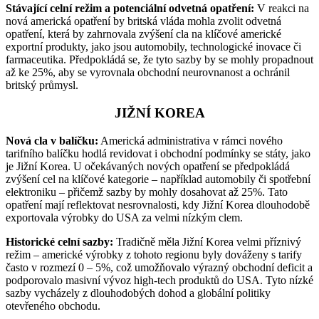
Stávající celní režim a potenciální odvetná opatření:
V reakci na
nová americká opatření by britská vláda mohla zvolit odvetná
opatření, která by zahrnovala zvýšení cla na klíčové americké
exportní produkty, jako jsou automobily, technologické inovace či
farmaceutika. Předpokládá se, že tyto sazby by se mohly propadnout
až ke 25%, aby se vyrovnala obchodní neurovnanost a ochránil
britský průmysl.
JIŽNÍ KOREA
Nová cla v balíčku:
Americká administrativa v rámci nového
tarifního balíčku hodlá revidovat i obchodní podmínky se státy, jako
je Jižní Korea. U očekávaných nových opatření se předpokládá
zvýšení cel na klíčové kategorie – například automobily či spotřební
elektroniku – přičemž sazby by mohly dosahovat až 25%. Tato
opatření mají reflektovat nesrovnalosti, kdy Jižní Korea dlouhodobě
exportovala výrobky do USA za velmi nízkým clem.
Historické celní sazby:
Tradičně měla Jižní Korea velmi příznivý
režim – americké výrobky z tohoto regionu byly dováženy s tarify
často v rozmezí 0 – 5%, což umožňovalo výrazný obchodní deficit a
podporovalo masivní vývoz high-tech produktů do USA. Tyto nízké
sazby vycházely z dlouhodobých dohod a globální politiky
otevřeného obchodu.