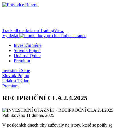
Track all markets on TradingView
Vyhledat
Investiční Série
Slovník Pojmů
Událost Týdne
Premium
Investiční Série
Slovník Pojmů
Událost Týdne
Premium
RECIPROČNÍ CLA 2.4.2025
Publikováno 11 dubna, 2025
V posledních dnech trhy zužovaly nejistoty, které se pojily se