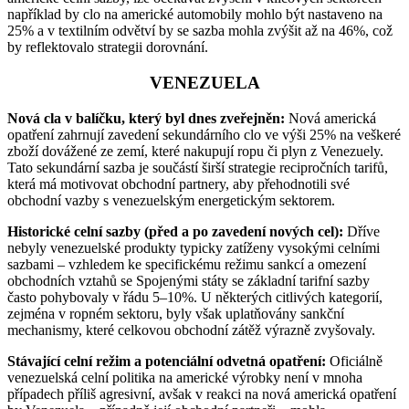
například by clo na americké automobily mohlo být nastaveno na
25% a v textilním odvětví by se sazba mohla zvýšit až na 46%, což
by reflektovalo strategii dorovnání.
VENEZUELA
Nová cla v balíčku, který byl dnes zveřejněn:
Nová americká
opatření zahrnují zavedení sekundárního clo ve výši 25% na veškeré
zboží dovážené ze zemí, které nakupují ropu či plyn z Venezuely.
Tato sekundární sazba je součástí širší strategie recipročních tarifů,
která má motivovat obchodní partnery, aby přehodnotili své
obchodní vazby s venezuelským energetickým sektorem.
Historické celní sazby (před a po zavedení nových cel):
Dříve
nebyly venezuelské produkty typicky zatíženy vysokými celními
sazbami – vzhledem ke specifickému režimu sankcí a omezení
obchodních vztahů se Spojenými státy se základní tarifní sazby
často pohybovaly v řádu 5–10%. U některých citlivých kategorií,
zejména v ropném sektoru, byly však uplatňovány sankční
mechanismy, které celkovou obchodní zátěž výrazně zvyšovaly.
Stávající celní režim a potenciální odvetná opatření:
Oficiálně
venezuelská celní politika na americké výrobky není v mnoha
případech příliš agresivní, avšak v reakci na nová americká opatření