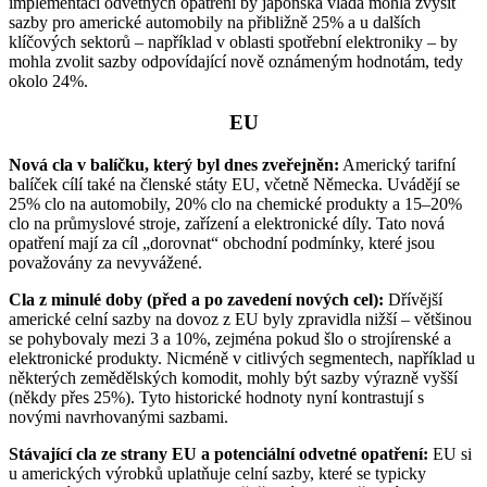
implementaci odvetných opatření by japonská vláda mohla zvýšit
sazby pro americké automobily na přibližně 25% a u dalších
klíčových sektorů – například v oblasti spotřební elektroniky – by
mohla zvolit sazby odpovídající nově oznámeným hodnotám, tedy
okolo 24%.
EU
Nová cla v balíčku, který byl dnes zveřejněn:
Americký tarifní
balíček cílí také na členské státy EU, včetně Německa. Uvádějí se
25% clo na automobily, 20% clo na chemické produkty a 15–20%
clo na průmyslové stroje, zařízení a elektronické díly. Tato nová
opatření mají za cíl „dorovnat“ obchodní podmínky, které jsou
považovány za nevyvážené.
Cla z minulé doby (před a po zavedení nových cel):
Dřívější
americké celní sazby na dovoz z EU byly zpravidla nižší – většinou
se pohybovaly mezi 3 a 10%, zejména pokud šlo o strojírenské a
elektronické produkty. Nicméně v citlivých segmentech, například u
některých zemědělských komodit, mohly být sazby výrazně vyšší
(někdy přes 25%). Tyto historické hodnoty nyní kontrastují s
novými navrhovanými sazbami.
Stávající cla ze strany EU a potenciální odvetné opatření:
EU si
u amerických výrobků uplatňuje celní sazby, které se typicky