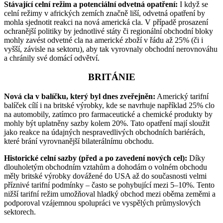
Stávající celní režim a potenciální odvetná opatření:
I když se
celní režimy v afrických zemích značně liší, odvetná opatření by
mohla sjednotit reakci na nová americká cla. V případě prosazení
ochranější politiky by jednotlivé státy či regionální obchodní bloky
mohly zavést odvetné cla na americké zboží v řádu až 25% (či i
vyšší, závisle na sektoru), aby tak vyrovnaly obchodní nerovnováhu
a chránily své domácí odvětví.
BRITÁNIE
Nová cla v balíčku, který byl dnes zveřejněn:
Americký tarifní
balíček cílí i na britské výrobky, kde se navrhuje například 25% clo
na automobily, zatímco pro farmaceutické a chemické produkty by
mohly být uplatněny sazby kolem 20%. Tato opatření mají sloužit
jako reakce na údajných nespravedlivých obchodních bariérách,
které brání vyrovnanější bilaterálnímu obchodu.
Historické celní sazby (před a po zavedení nových cel):
Díky
dlouholetým obchodním vztahům a dohodám o volném obchodu
měly britské výrobky dovážené do USA až do současnosti velmi
příznivé tarifní podmínky – často se pohybující mezi 5–10%. Tento
nižší tarifní režim umožňoval hladký obchod mezi oběma zeměmi a
podporoval vzájemnou spolupráci ve vyspělých průmyslových
sektorech.