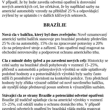
V případě, že by Indie zavedla odvetná opatření k dorovnání
nových amerických cel, lze očekávat, že by například sazby na
americké automobily vzrostly na přibližně 25 % a odpovídající
zvýšení by se uplatnilo i v dalších klíčových sektorech.
BRAZÍLIE
Nová cla v balíčku, který byl dnes zveřejněn:
Nově oznamovaný
americký tarifní balíček stanovuje pro brazilské produkty především
25 % clo na automobily, 15% clo na zpracované potraviny a 20%
clo na průmyslové stroje a zařízení. Tato opatření mají reagovat na
obchodní nerovnováhy a podporovat ochranu amerického trhu.
Cla z minulé doby (před a po zavedení nových cel):
Historicky se
celní sazby na brazilské zboží pohybovaly v rozmezí 15–25%,
přičemž u automobilů a průmyslových výrobků se stále uplatňovaly
podobné hodnoty a u potravinářských výrobků byly sazby často
nižší či proměnlivé v závislosti na konkrétní položce. Tyto předchozí
hodnoty byly zřídka výrazně odlišné od nově navrženého balíčku,
ale nynější údaje představují posun směrem k výraznějším sazbám.
Stávající cla ze strany Brazílie a potenciální odvetné opatření:
Brazílie již tradičně uplatňuje cla na americké výrobky v rozmezí
15–25%, což odráží snahu o ochranu domácího trhu. V případě
zavedení odvetných opatření by brazilská vláda mohla reagovat