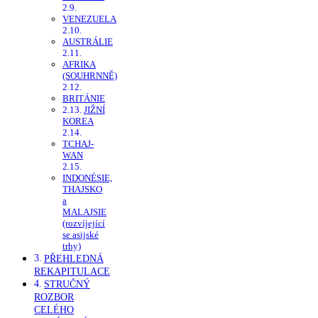
VENEZUELA
AUSTRÁLIE
AFRIKA
(SOUHRNNĚ)
BRITÁNIE
JIŽNÍ
KOREA
TCHAJ-
WAN
INDONÉSIE,
THAJSKO
a
MALAJSIE
(rozvíjející
se asijské
trhy)
PŘEHLEDNÁ
REKAPITULACE
STRUČNÝ
ROZBOR
CELÉHO