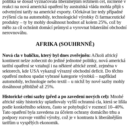
politika se dosud vyznačovala liberálnějším režimem cel, nicméně v
reakci na nová americká opatření by australská vláda mohla přijít s
odvetnými tarify na americké exporty. Očekávat lze tedy případné
zvýšení cla na automobily, technologické výrobky či farmaceutické
produkty – ty by mohly dosáhnout hodnot až kolem 25%, což by
mělo za cíl ochránit domácí průmysl a vyrovnat bilaterální obchodní
nerovnováhu.
AFRIKA (SOUHRNNĚ)
Nová cla v balíčku, který byl dnes zveřejněn:
Ačkoli africký
kontinent nelze zobecnit do jediné jednotné politiky, nová americká
tarifní opatření se vztahují i na některé africké země, zejména v
sektorech, kde USA vykazují výrazný obchodní deficit. Do těchto
opatření mohou spadat vybrané kategorie výrobků – například
automobily, technologie nebo textil – u nichž by nové sazby mohly
dosáhnout přibližně až 25%.
Historické celní sazby (před a po zavedení nových cel):
Mnohé
africké státy historicky uplatňovaly vyšší ochranná cla, která se lišila
podle konkrétního sektoru, často se pohybující v rozmezí 10–40%.
Tato opatření byla zavedena za účelem ochrany domácího trhu a
podpory rozvoje vnitřní výroby, což je v kontrastu k liberálnějším
tarifům u vyspělých ekonomik.