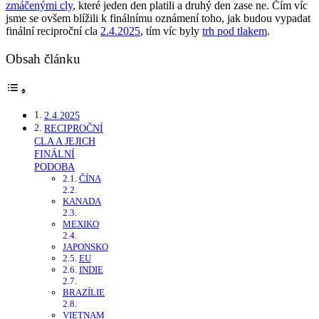
zmáčenými cly
, které jeden den platili a druhý den zase ne. Čím víc
jsme se ovšem blížili k finálnímu oznámení toho, jak budou vypadat
finální reciproční cla
2.4.2025
, tím víc byly
trh pod tlakem
.
Obsah článku
2.4.2025
RECIPROČNÍ
CLA A JEJICH
FINÁLNÍ
PODOBA
ČÍNA
KANADA
MEXIKO
JAPONSKO
EU
INDIE
BRAZÍLIE
VIETNAM