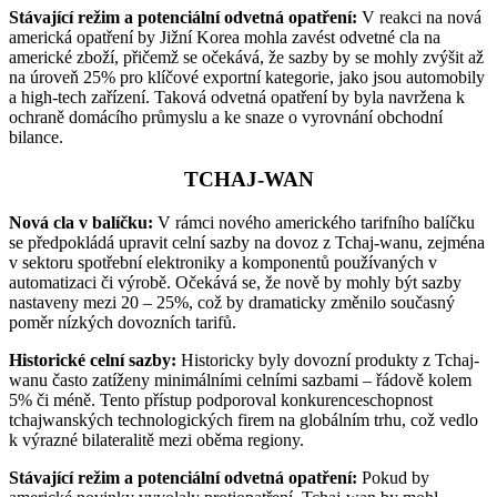
Stávající režim a potenciální odvetná opatření:
V reakci na nová
americká opatření by Jižní Korea mohla zavést odvetné cla na
americké zboží, přičemž se očekává, že sazby by se mohly zvýšit až
na úroveň 25% pro klíčové exportní kategorie, jako jsou automobily
a high-tech zařízení. Taková odvetná opatření by byla navržena k
ochraně domácího průmyslu a ke snaze o vyrovnání obchodní
bilance.
TCHAJ-WAN
Nová cla v balíčku:
V rámci nového amerického tarifního balíčku
se předpokládá upravit celní sazby na dovoz z Tchaj-wanu, zejména
v sektoru spotřební elektroniky a komponentů používaných v
automatizaci či výrobě. Očekává se, že nově by mohly být sazby
nastaveny mezi 20 – 25%, což by dramaticky změnilo současný
poměr nízkých dovozních tarifů.
Historické celní sazby:
Historicky byly dovozní produkty z Tchaj-
wanu často zatíženy minimálními celními sazbami – řádově kolem
5% či méně. Tento přístup podporoval konkurenceschopnost
tchajwanských technologických firem na globálním trhu, což vedlo
k výrazné bilateralitě mezi oběma regiony.
Stávající režim a potenciální odvetná opatření:
Pokud by