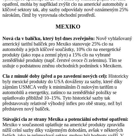
opatření, mohla by například zvýšit clo na americké automobily a
klíčové sektory tak, aby sazby odpovídaly nově oznámeným 25%
nárokům, čímž by vyrovnala obchodní prostředí.
MEXIKO
Nová cla v balíčku, který byl dnes zveřejněn:
Nově vyhlašovaný
americký tarifní balíček pro Mexiko stanovuje 25% clo na
automobily a jejich klíčové součástky, 10% clo na energetické
produkty (jako ropa a zemní plyn) a 15% clo na vybrané
zemědělské produkty (např. čerstvé ovoce či zeleninu). Tím se
usiluje o podstatnou změnu obchodních podmínek s Mexikem.
Cla z minulé doby (před a po zavedení nových cel):
Historicky
byly mexické produkty do USA dováženy za sazby, které díky
zájmům USMCA vedly k minimálním či nulovým tarifům u
automobilů a energetiky, zatímco na zemědělské položky se
uplatňovalo přibližně 10–15%. Tyto historické sazby tak
představovaly relativně výhodný inflex pro obě strany, než byl
představen nový balíček.
Stávající cla ze strany Mexika a potenciální odvetné opatření:
Mexiko v současnosti uplatňuje na americké produkty zpravidla
nižší celní sazby díky vzájemným dohodám, avšak v některých
řadách, jako je průmyslový sektor, mohou být hodnoty vyšší. V