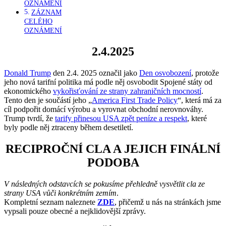
OZNÁMENÍ
ZÁZNAM
CELÉHO
OZNÁMENÍ
2.4.2025
Donald Trump
den 2.4. 2025 označil jako
Den osvobození
, protože
jeho nová tarifní politika má podle něj osvobodit Spojené státy od
ekonomického
vykořisťování ze strany zahraničních mocností
.
Tento den je součástí jeho „
America First Trade Policy
“, která má za
cíl podpořit domácí výrobu a vyrovnat obchodní nerovnováhy.
Trump tvrdí, že
tarify přinesou USA zpět peníze a respekt
, které
byly podle něj ztraceny během desetiletí.
RECIPROČNÍ CLA A JEJICH FINÁLNÍ
PODOBA
V následných odstavcích se pokusíme přehledně vysvětlit cla ze
strany USA vůči konkrétním zemím
.
Kompletní seznam naleznete
ZDE
, přičemž u nás na stránkách jsme
vypsali pouze obecné a nejklidovější zprávy.