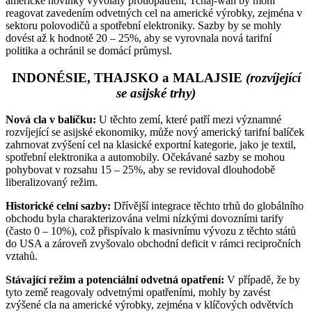
americké novinky vyvolaly protiopatření, Tchaj-wan by mohl
reagovat zavedením odvetných cel na americké výrobky, zejména v
sektoru polovodičů a spotřební elektroniky. Sazby by se mohly
dovést až k hodnotě 20 – 25%, aby se vyrovnala nová tarifní
politika a ochránil se domácí průmysl.
INDONÉSIE, THAJSKO a MALAJSIE
(rozvíjející
se asijské trhy)
Nová cla v balíčku:
U těchto zemí, které patří mezi významné
rozvíjející se asijské ekonomiky, může nový americký tarifní balíček
zahrnovat zvýšení cel na klasické exportní kategorie, jako je textil,
spotřební elektronika a automobily. Očekávané sazby se mohou
pohybovat v rozsahu 15 – 25%, aby se revidoval dlouhodobě
liberalizovaný režim.
Historické celní sazby:
Dřívější integrace těchto trhů do globálního
obchodu byla charakterizována velmi nízkými dovozními tarify
(často 0 – 10%), což přispívalo k masivnímu vývozu z těchto států
do USA a zároveň zvyšovalo obchodní deficit v rámci recipročních
vztahů.
Stávající režim a potenciální odvetná opatření:
V případě, že by
tyto země reagovaly odvetnými opatřeními, mohly by zavést
zvýšené cla na americké výrobky, zejména v klíčových odvětvích