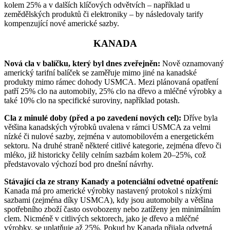
kolem 25% a v dalších klíčových odvětvích – například u
zemědělských produktů či elektroniky – by následovaly tarify
kompenzující nové americké sazby.
KANADA
Nová cla v balíčku, který byl dnes zveřejněn:
Nově oznamovaný
americký tarifní balíček se zaměřuje mimo jiné na kanadské
produkty mimo rámec dohody USMCA. Mezi plánovaná opatření
patří 25% clo na automobily, 25% clo na dřevo a mléčné výrobky a
také 10% clo na specifické suroviny, například potash.
Cla z minulé doby (před a po zavedení nových cel):
Dříve byla
většina kanadských výrobků uvalena v rámci USMCA za velmi
nízké či nulové sazby, zejména v automobilovém a energetickém
sektoru. Na druhé straně některé citlivé kategorie, zejména dřevo či
mléko, již historicky čelily celním sazbám kolem 20–25%, což
představovalo výchozí bod pro dnešní návrhy.
Stávající cla ze strany Kanady a potenciální odvetné opatření:
Kanada má pro americké výrobky nastavený protokol s nízkými
sazbami (zejména díky USMCA), kdy jsou automobily a většina
spotřebního zboží často osvobozeny nebo zatíženy jen minimálním
clem. Nicméně v citlivých sektorech, jako je dřevo a mléčné
výrobky, se uplatňuje až 25%. Pokud by Kanada přijala odvetná