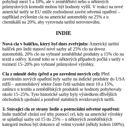
pohybují mezi 5 a 10%, ale v zemědělství nebo u některých
průmyslových komodit mohou být hodnoty vyšší. V reakci na nové
americké tarify se EU může rozhodnout zavést odvetná opatření –
například zvýšením cla na americké automobily na 25% a u
chemikálií na 20%, aby vyrovnala tarifní nerovnováhu.
INDIE
Nová cla v balíčku, který byl dnes zveřejněn:
Americký tarifní
balíček pro Indii stanoví nové sazby až 25% clo na dovoz
automobilů, 20% clo na vybrané zemědělské produkty a 15% clo na
textil a oděvy. Kromě toho se v některých případech počítá s tarify v
rozmezí 15–20% pro vybrané průmyslové výrobky.
Cla z minulé doby (před a po zavedení nových cel):
Před
zavedením nových opatření byly sazby na indické produkty do USA
nižší – automobilový sektor často čelil sazbám mezi 10 a 15%,
zatímco u textilu a zemědělských produktů se hodnoty pohybovaly
okolo 15–25%. Tyto historické sazby byly výsledkem dřívějších
obchodních ujednání a poměrně stabilních revidovaných tarifů.
3. Stávající cla ze strany Indie a potenciální odvetné opatření:
Indie tradičně chrání své trhy pomocí cel, kdy na americké výrobky
se uplatňují sazby od 15 do 25% – u některých zemědělských
kategorií mohou být dokonce až velmi vysoké (někdy kolem 100%).