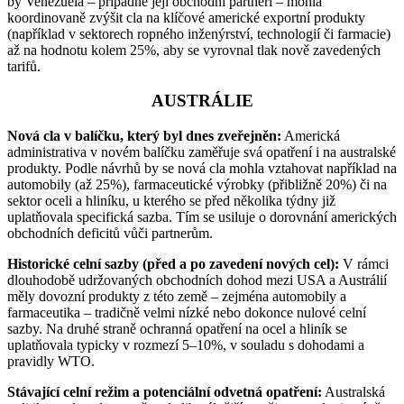
by Venezuela – případně její obchodní partneři – mohla
koordinovaně zvýšit cla na klíčové americké exportní produkty
(například v sektorech ropného inženýrství, technologií či farmacie)
až na hodnotu kolem 25%, aby se vyrovnal tlak nově zavedených
tarifů.
AUSTRÁLIE
Nová cla v balíčku, který byl dnes zveřejněn:
Americká
administrativa v novém balíčku zaměřuje svá opatření i na australské
produkty. Podle návrhů by se nová cla mohla vztahovat například na
automobily (až 25%), farmaceutické výrobky (přibližně 20%) či na
sektor oceli a hliníku, u kterého se před několika týdny již
uplatňovala specifická sazba. Tím se usiluje o dorovnání amerických
obchodních deficitů vůči partnerům.
Historické celní sazby (před a po zavedení nových cel):
V rámci
dlouhodobě udržovaných obchodních dohod mezi USA a Austrálií
měly dovozní produkty z této země – zejména automobily a
farmaceutika – tradičně velmi nízké nebo dokonce nulové celní
sazby. Na druhé straně ochranná opatření na ocel a hliník se
uplatňovala typicky v rozmezí 5–10%, v souladu s dohodami a
pravidly WTO.
Stávající celní režim a potenciální odvetná opatření:
Australská