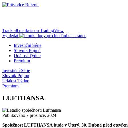
Track all markets on TradingView
Vyhledat
Investiční Série
Slovník Pojmů
Událost Týdne
Premium
Investiční Série
Slovník Pojmů
Událost Týdne
Premium
LUFTHANSA
Publikováno 7 prosince, 2024
Společnost LUFTHANSA bude v Úterý, 30. Dubna před otevřením t