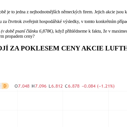
bě je to jedna z nejhodnotnějších německých firem. Jejich akcie jsou
ou za čtvrtrok zveřejnit hospodářské výsledky, v tomto konkrétním pří
,
(v době psaní článku 6,878€)
, když přihlédneme k faktu, že v maximec
elkým propadem ceny?
OJÍ ZA POKLESEM CENY AKCIE LUFT