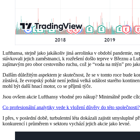
Lufthansa, stejně jako jakákoliv jiná aerolinka v období pandemie, ne
stávkovali jejich zaměstnanci, k rozřešení došlo teprve v Březnu a
zajímavým pro obor cestovního ruchu, což je “voda na mlýn” pro jako
Dalším důležitým aspektem je skutečnost, že se v tomto roce bude
zůstává, že evropský pohár není jediná velká událost starého kontine
mohl být další hnací motor, co se příjmů týče.
Jsou ovšem akcie Lufthansy vhodné pro nákup? Minimálně podle cílový
Co profesionální analytiky vede k vložení důvěry do této společnosti?
I přes, v poslední době, turbulentní léta dokázali zajistit smysluplné 
konkurencí i průměrem v sektoru vychází jejich akcie jako levné.