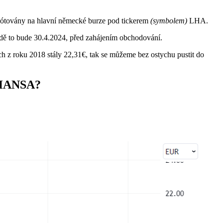
 kótovány na hlavní německé burze pod tickerem
(symbolem)
LHA.
padě to bude 30.4.2024, před zahájením obchodování.
h z roku 2018 stály 22,31€, tak se můžeme bez ostychu pustit do
HANSA?