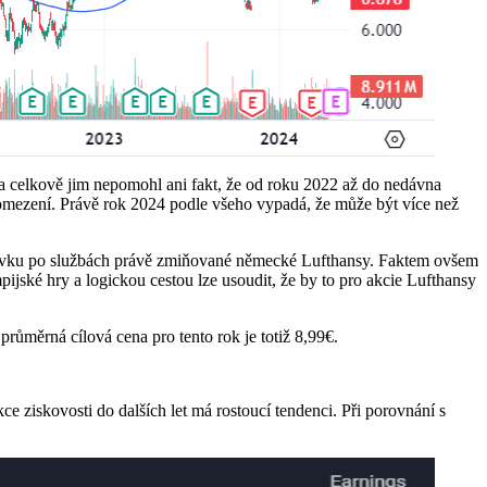
ií a celkově jim nepomohl ani fakt, že od roku 2022 až do nedávna
 omezení. Právě rok 2024 podle všeho vypadá, že může být více než
távku po službách právě zmiňované německé Lufthansy. Faktem ovšem
ijské hry a logickou cestou lze usoudit, že by to pro akcie Lufthansy
ůměrná cílová cena pro tento rok je totiž 8,99€.
kce ziskovosti do dalších let má rostoucí tendenci. Při porovnání s