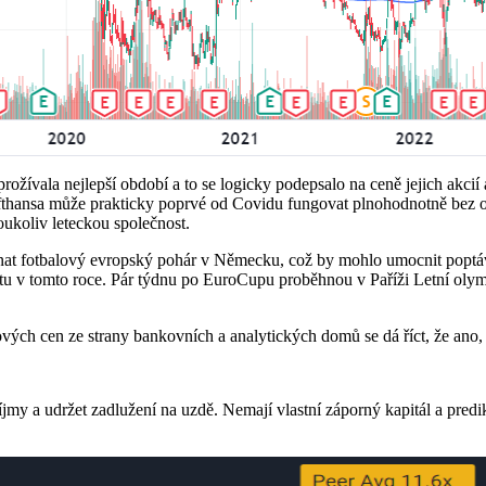
prožívala nejlepší období a to se logicky podepsalo na ceně jejich akc
 Lufthansa může prakticky poprvé od Covidu fungovat plnohodnotně bez
ukoliv leteckou společnost.
 konat fotbalový evropský pohár v Německu, což by mohlo umocnit pop
ntu v tomto roce. Pár týdnu po EuroCupu proběhnou v Paříži Letní olymp
ch cen ze strany bankovních a analytických domů se dá říct, že ano, pr
příjmy a udržet zadlužení na uzdě. Nemají vlastní záporný kapitál a predi