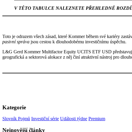
V TÉTO TABULCE NALEZNETE PŘEHLEDNÉ ROZDÍL
Toto je odrazem všech zásad, které Kommer během své kariéry zast
pasivní správa
jsou cestou k dlouhodobému investičnímu úspěchu.
L&G Gerd Kommer Multifactor Equity UCITS ETF USD představuje zajím
geografická a sektorová alokace z něj činí atraktivní nástroj pro dl
Kategorie
Slovník Pojmů
Investiční série
Události týdne
Premium
Nejnovější články