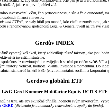
ro začátečníka až zbytečně komplikované. Ale pak je tu Gerd Kommer, 
ak obtížné, jak se na první pohled zdá.
ivního investování. Věřil, že v jednoduchosti je síla a že dlouhodobý, st
i osobních financí a investic.
onds und ETFs“
, se staly biblí pro mnohé, kdo chtěli rozumět tomu, jak
 spolu s renomovanou společností Legal & General uvedl na trh své vlast
Gerdův INDEX
ciálně vybraný koš akcií, který zohledňuje různé faktory, jako jsou hod
ektivnější investiční strategie.
společností z rozvinutých i rozvíjejících se trhů po celém světě. Váha 
ými faktory: velikost, hodnota, kvalita, investice a momentum. Do in
lních standardů kritérií ESG (environmentální, sociální a korporátní s
Gerdovo globální ETF
L&G Gerd Kommer Multifactor Equity UCITS ETF
dů na trhu, ale aby skutečně přinášel hodnotu svým investorům. Vytvoř
er
GERD
(dividenda je automaticky reinvestována zpátky do fondu).