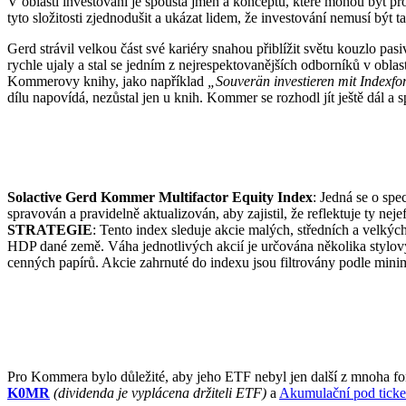
V oblasti investování je spousta jmen a konceptů, které mohou být p
tyto složitosti zjednodušit a ukázat lidem, že investování nemusí být t
Gerd strávil velkou část své kariéry snahou přiblížit světu kouzlo pas
rychle ujaly a stal se jedním z nejrespektovanějších odborníků v oblast
Kommerovy knihy, jako například
„Souverän investieren mit Indexf
dílu napovídá, nezůstal jen u knih. Kommer se rozhodl jít ještě dál a
Solactive Gerd Kommer Multifactor Equity Index
:
Jedná se o spe
spravován a pravidelně aktualizován, aby zajistil, že reflektuje ty nejef
STRATEGIE
:
Tento index sleduje akcie malých, středních a velkých 
HDP dané země. Váha jednotlivých akcií je určována několika stylov
cenných papírů. Akcie zahrnuté do indexu jsou filtrovány podle minimá
Pro Kommera bylo důležité, aby jeho ETF nebyl jen další z mnoha fon
K0MR
(dividenda je vyplácena držiteli ETF)
a
Akumulační pod tick