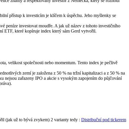
velice známý a respektovaný investor z Německa, který se rozhodl
abilní přístup k investicím je klíčem k úspěchu. Jeho myšlenky se
 své peníze investovat moudře. A jak už název z tohoto investičního
ní ETF, které kopíruje index který sám Gerd vytvořil.
nota, velikost společnosti nebo momentum. Tento index je pečlivě
jednotlivých zemí je založena z 50 % na tržní kapitalizaci a z 50 % na
dexu nejsou zařazeny IPO a akcie s vysokým zapojením do půjčování
práva).
il (jak už to bývá zvykem) 2 varianty tedy :
Distribuční pod tickerem