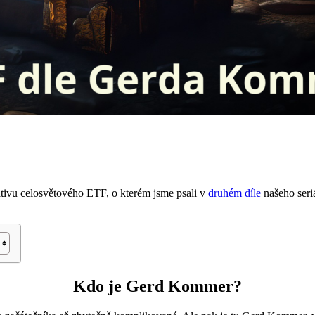
ativu celosvětového ETF, o kterém jsme psali v
druhém díle
našeho seri
Kdo je Gerd Kommer?