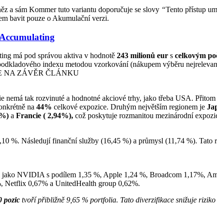
něz a sám Kommer tuto variantu doporučuje se slovy
“
Tento přístup um
dem bavit pouze o Akumulační verzi.
Accumulating
g má pod správou aktiva v hodnotě
243 milionů eur
s
celkovým
po
 podkladového indexu metodou vzorkování (nákupem výběru nejrelevant
CE NA ZÁVĚR ČLÁNKU
 nemá tak rozvinuté a hodnotné akciové trhy, jako třeba USA. Přitom 
onkrétně na
44%
celkové expozice. Druhým největším regionem je
Ja
6%)
a
Francie ( 2,94%),
což poskytuje rozmanitou mezinárodní expozic
10 %. Následují finanční služby (16,45 %) a průmysl (11,74 %). Tato 
osti jako NVIDIA s podílem 1,35 %, Apple 1,24 %, Broadcom 1,17%, A
, Netflix 0,67% a UnitedHealth group 0,62%.
0 pozic
tvoří přibližně 9,65 % portfolia. Tato diverzifikace snižuje rizi