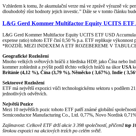
Vzhledem k tomu, že akumulační verze má ve zprávě výrazně víc pe
dlouhodobý růst hodnoty jejich investic.” Dále se v tomto článku bu
L&G Gerd Kommer Multifactor Equity UCITS ETF 
L&G Gerd Kommer Multifactor Equity UCITS ETF USD Accumulatin
expense ratio) tohoto ETF činí 0,50 % p.a. ETF replikuje výkonnost
*ROZDÍL MEZI INDEXEM A ETF ROZEBEREME V TABUL
Geografické Rozložení
Mnoho velkých světových hráčů z hlediska HDP, jako Čína nebo Indie
kommer zohlednit a zvýšit podíl těchto velkých hráčů na úkor
USA
k
Británie (4,12 %), Čína (3,79 %),
Něměcko ( 3,67%)
,
Indie ( 3,5
Sektorové Rozložení
ETF má největší expozici vůči technologickému sektoru s podílem 21,
jednotlivých odvětvích.
Největší Pozice
Mezi 10 největších pozic tohoto ETF patří známé globální společn
Semiconductor Manufacturing Co., Ltd. 0,77%, Novo Nordisk 0,71%
Zajímavost: Celkově ETF drží akcie 3 398 společností, přičemž
top 1
širokou expozici na akciových trzích po celém světě.