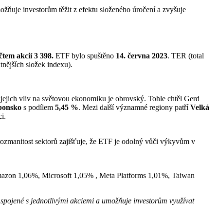
ožňuje investorům těžit z efektu složeného úročení a zvyšuje
čtem akcií 3 398.
ETF bylo spuštěno
14. června 2023
. TER (total
nějších složek indexu).
jejich vliv na světovou ekonomiku je obrovský. Tohle chtěl Gerd
ponsko
s podílem
5,45 %
. Mezi další významné regiony patří
Velká
i.
rozmanitost sektorů zajišťuje, že ETF je odolný vůči výkyvům v
mazon 1,06%, Microsoft 1,05% , Meta Platforms 1,01%, Taiwan
ko spojené s jednotlivými akciemi a umožňuje investorům využívat