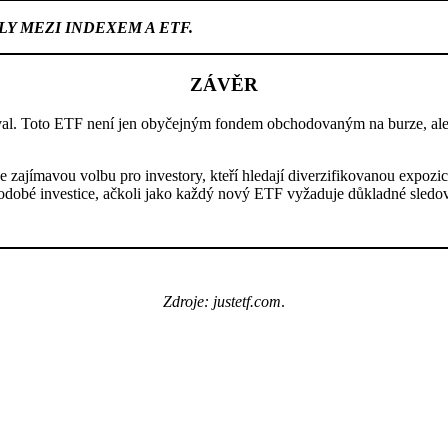
Y MEZI INDEXEM A ETF.
ZÁVĚR
ával. Toto ETF není jen obyčejným fondem obchodovaným na burze, a
avou volbu pro investory, kteří hledají diverzifikovanou expozici v
ouhodobé investice, ačkoli jako každý nový ETF vyžaduje důkladné sled
Zdroje: justetf.com
.