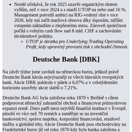
Nestlé očekává, že rok 2025 uzavře organickým růstem
vyšším, než v roce 2024 a s marží UTOP na nebo nad 16 %.
Management potvrdil ambici na RIG-vedený růst v roce
2026, kdy má začít maržová obnova díky úsporám, nižším
vstupním nákladům a zlepšenému mixu. Zároveň společnost
počítá s volným cash flow nad 8 mld. CHF a zachováním
dividendové politiky.
UTOP je zkratka pro Underlying Trading Operating
Profit, tedy upravený provozní zisk z obchodní činnosti.
Deutsche Bank [DBK]
Na závěr týdne jsme zavítali na německou burzu, jelikož právě
Deutsche Bank klesla nejvýrazněji ze všech hlavních evropských
bank. Akcie DBK poklesla v pátek o 6,07% a v celotýdenním
horizontu uzavřely akcie slabší o 7,21%.
Deutsche Bank AG byla založena roku 1870 v Berlíně s cílem
podporovat německý zahraniční obchod a financovat průmyslovou
expanzi země. Dnes patří mezi největší finanční instituce v Evropě,
působí ve více než 70 zemích a zaměřuje se na investiční
bankovnictví, správu majetku, korporátní financování, retailové
služby a globální trhy. Akcie Deutsche Bank jsou obchodovány na
Frankfurtské burze již od roku 1870 kdy byla banka založena a