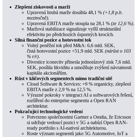
Zlepšení ziskovosti a marží
Upravená hrubá marže dosáhla 48,1 %
(+1,8 p.b.
meziročně)
.
Upravená EBITA marže stoupla na 28,1 %
(ze 12,6 %)
.
Maržová stabilizace signalizuje vyšší strukturální
efektivitu po předchozích úsporných krocích.
Silná finanční pozice a hotovostní tok
Volný peněžní tok před M&A: 6,6 mld. SEK,
čistá hotovostní pozice +51,9 mld. SEK
(nárůst o 103
% r/r)
.
Divestice iconectiv přinesla jednorázový zisk 7,6 mld.
SEK, posílila likviditu a umožňuje zvýšení návratnosti
kapitálu akcionářům.
Růst v klíčových segmentech mimo tradiční sítě
Cloud Software & Services: +9 % organicky, zlepšení
EBITA marže z 2,9 % na 12,5 %.
Výrazné pokroky v integraci AI a softwarových řešení,
rozšíření do enterprise segmentu a Open RAN
architektur.
Pokračující technologické vedení
Potvrzeno společnostmi Gartner a Omdia, že Ericsson
si udržuje vedoucí pozici v 5G a nabízí Open RAN-
ready portfolio s AI-nativní architekturou.
Roste význam segmentů jako 5G Automotive, IoT a