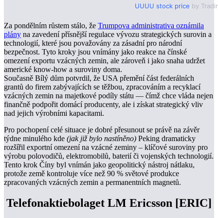
UUUU stock price
by Tradi
Za pondělním růstem stálo, že
Trumpova administrativa oznámila
plány
na zavedení přísnější regulace vývozu strategických surovin a
technologií, které jsou považovány za zásadní pro národní
bezpečnost. Tyto kroky jsou vnímány jako reakce na čínské
omezení exportu vzácných zemin, ale zároveň i jako snaha udržet
americké know-how a suroviny doma.
Současně Bílý dům potvrdil, že USA přemění část federálních
grantů do firem zabývajících se těžbou, zpracováním a recyklací
vzácných zemin na majetkové podíly státu — čímž chce vláda nejen
finančně podpořit domácí producenty, ale i získat strategický vliv
nad jejich výrobními kapacitami.
Pro pochopení celé situace je dobré přesunout se právě na závěr
týdne minulého kde
(jak již bylo nastíněno)
Peking dramaticky
rozšířil exportní omezení na vzácné zeminy – klíčové suroviny pro
výrobu polovodičů, elektromobilů, baterií či vojenských technologií.
Tento krok Číny byl vnímán jako geopolitický nástroj nátlaku,
protože země kontroluje více než 90 % světové produkce
zpracovaných vzácných zemin a permanentních magnetů.
Telefonaktiebolaget LM Ericsson [ERIC]