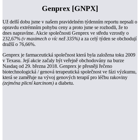
Genprex
[GNPX]
Už delší dobu jsme v našem pravidelném týdenním reportu nepsali o
opravdu extrémním pohybu ceny a proto jsme se rozhodli, že to
dnes napravíme. Akcie společnosti Genprex ve středu vzrostly o
232,67%
(v maximech o víc než 335%)
a za celý týden se obchodují
dražší o 76,66%.
Genprex je farmaceutická společnost která byla založena toku 2009
v Texasu. Její akcie začaly být veřejně obchodovány na burze
Nasdaq od 29. března 2018. Genprex je přesněji řečeno
biotechnologická / genová terapeutická společnost ve fázi výzkumu,
která se zaměřuje na vývoj genových terapií pro léčbu rakoviny
(zejména plicní karcinom)
a diabetu.