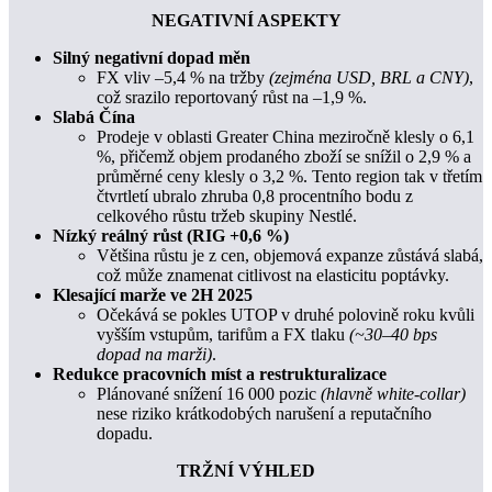
NEGATIVNÍ ASPEKTY
Silný negativní dopad měn
FX vliv –5,4 % na tržby
(zejména USD, BRL a CNY)
,
což srazilo reportovaný růst na –1,9 %.
Slabá Čína
Prodeje v oblasti Greater China meziročně klesly o 6,1
%, přičemž objem prodaného zboží se snížil o 2,9 % a
průměrné ceny klesly o 3,2 %. Tento region tak v třetím
čtvrtletí ubralo zhruba 0,8 procentního bodu z
celkového růstu tržeb skupiny Nestlé.
Nízký reálný růst (RIG +0,6 %)
Většina růstu je z cen, objemová expanze zůstává slabá,
což může znamenat citlivost na elasticitu poptávky.
Klesající marže ve 2H 2025
Očekává se pokles UTOP v druhé polovině roku kvůli
vyšším vstupům, tarifům a FX tlaku
(~30–40 bps
dopad na marži)
.
Redukce pracovních míst a restrukturalizace
Plánované snížení 16 000 pozic
(hlavně white-collar)
nese riziko krátkodobých narušení a reputačního
dopadu.
TRŽNÍ VÝHLED