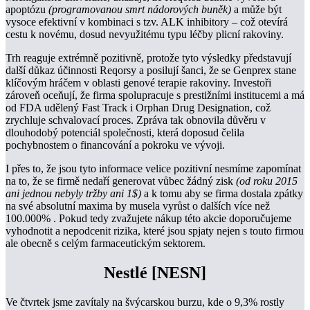
apoptózu
(programovanou smrt nádorových buněk)
a může být
vysoce efektivní v kombinaci s tzv. ALK inhibitory – což otevírá
cestu k novému, dosud nevyužitému typu léčby plicní rakoviny.
Trh reaguje extrémně pozitivně, protože tyto výsledky představují
další důkaz účinnosti Reqorsy a posilují šanci, že se Genprex stane
klíčovým hráčem v oblasti genové terapie rakoviny. Investoři
zároveň oceňují, že firma spolupracuje s prestižními institucemi a má
od FDA udělený Fast Track i Orphan Drug Designation, což
zrychluje schvalovací proces. Zpráva tak obnovila důvěru v
dlouhodobý potenciál společnosti, která doposud čelila
pochybnostem o financování a pokroku ve vývoji.
I přes to, že jsou tyto informace velice pozitivní nesmíme zapomínat
na to, že se firmě nedaří generovat vůbec žádný zisk
(od roku 2015
ani jednou nebyly tržby ani 1$)
a k tomu aby se firma dostala zpátky
na své absolutní maxima by musela vyrůst o dalších více než
100.000% . Pokud tedy zvažujete nákup této akcie doporučujeme
vyhodnotit a nepodcenit rizika, které jsou spjaty nejen s touto firmou
ale obecně s celým farmaceutickým sektorem.
Nestlé [NESN]
Ve čtvrtek jsme zavítaly na švýcarskou burzu, kde o 9,3% rostly