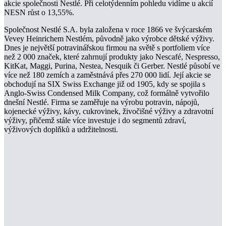
akcie společnosti Nestlé. Při celotýdenním pohledu vidíme u akcií
NESN růst o 13,55%.
Společnost Nestlé S.A. byla založena v roce 1866 ve švýcarském
Vevey Heinrichem Nestlém, původně jako výrobce dětské výživy.
Dnes je největší potravinářskou firmou na světě s portfoliem více
než 2 000 značek, které zahrnují produkty jako Nescafé, Nespresso,
KitKat, Maggi, Purina, Nestea, Nesquik či Gerber. Nestlé působí ve
více než 180 zemích a zaměstnává přes 270 000 lidí. Její akcie se
obchodují na SIX Swiss Exchange již od 1905, kdy se spojila s
Anglo-Swiss Condensed Milk Company, což formálně vytvořilo
dnešní Nestlé. Firma se zaměřuje na výrobu potravin, nápojů,
kojenecké výživy, kávy, cukrovinek, živočišné výživy a zdravotní
výživy, přičemž stále více investuje i do segmentů zdraví,
výživových doplňků a udržitelnosti.