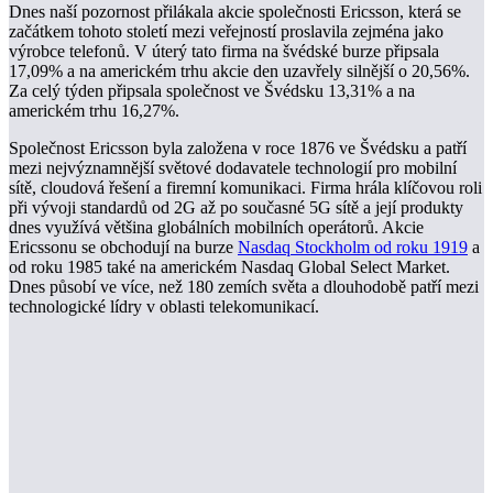
Dnes naší pozornost přilákala akcie společnosti Ericsson, která se
začátkem tohoto století mezi veřejností proslavila zejména jako
výrobce telefonů. V úterý tato firma na švédské burze připsala
17,09% a na americkém trhu akcie den uzavřely silnější o 20,56%.
Za celý týden připsala společnost ve Švédsku 13,31% a na
americkém trhu 16,27%.
Společnost Ericsson byla založena v roce 1876 ve Švédsku a patří
mezi nejvýznamnější světové dodavatele technologií pro mobilní
sítě, cloudová řešení a firemní komunikaci. Firma hrála klíčovou roli
při vývoji standardů od 2G až po současné 5G sítě a její produkty
dnes využívá většina globálních mobilních operátorů. Akcie
Ericssonu se obchodují na burze
Nasdaq Stockholm od roku 1919
a
od roku 1985 také na americkém Nasdaq Global Select Market.
Dnes působí ve více, než 180 zemích světa a dlouhodobě patří mezi
technologické lídry v oblasti telekomunikací.