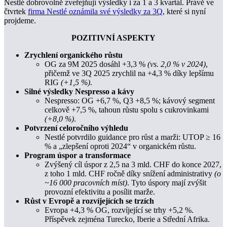
Nestlé dobrovolně zveřejňují výsledky i za 1 a 3 kvartál. Právě ve
čtvrtek
firma Nestlé oznámila své výsledky za 3Q
, které si nyní
projdeme.
POZITIVNÍ ASPEKTY
Zrychlení organického růstu
OG za 9M 2025 dosáhl +3,3 %
(vs. 2,0 % v 2024)
,
přičemž ve 3Q 2025 zrychlil na +4,3 % díky lepšímu
RIG
(+1,5 %)
.
Silné výsledky Nespresso a kávy
Nespresso: OG +6,7 %, Q3 +8,5 %; kávový segment
celkově +7,5 %, tahoun růstu spolu s cukrovinkami
(+8,0 %)
.
Potvrzení celoročního výhledu
Nestlé potvrdilo guidance pro růst a marži: UTOP ≥ 16
% a „zlepšení oproti 2024“ v organickém růstu.
Program úspor a transformace
Zvýšený cíl úspor z 2,5 na 3 mld. CHF do konce 2027,
z toho 1 mld. CHF ročně díky snížení administrativy
(o
~16 000 pracovních míst)
. Tyto úspory mají zvýšit
provozní efektivitu a posílit marže.
Růst v Evropě a rozvíjejících se trzích
Evropa +4,3 % OG, rozvíjející se trhy +5,2 %.
Příspěvek zejména Turecko, Iberie a Střední Afrika.