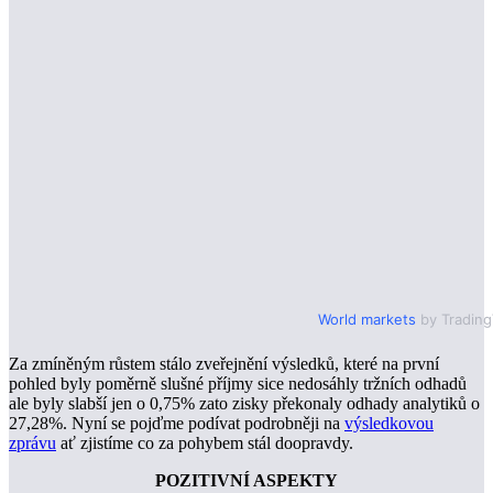
World markets
by Tradin
Za zmíněným růstem stálo zveřejnění výsledků, které na první
pohled byly poměrně slušné příjmy sice nedosáhly tržních odhadů
ale byly slabší jen o 0,75% zato zisky překonaly odhady analytiků o
27,28%. Nyní se pojďme podívat podrobněji na
výsledkovou
zprávu
ať zjistíme co za pohybem stál doopravdy.
POZITIVNÍ ASPEKTY