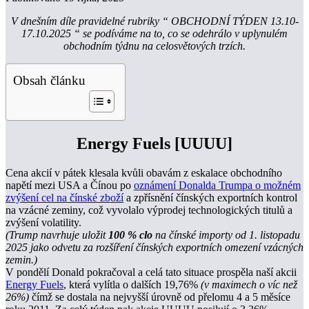
V dnešním díle pravidelné rubriky “ OBCHODNÍ TÝDEN 13.10-
17.10.2025 “ se podíváme na to, co se odehrálo v uplynulém
obchodním týdnu na celosvětových trzích.
Obsah článku
Energy Fuels [UUUU]
Cena akcií v pátek klesala kvůli obavám z eskalace obchodního
napětí mezi USA a Čínou po
oznámení Donalda Trumpa o možném
zvýšení cel na čínské zboží
a zpřísnění čínských exportních kontrol
na vzácné zeminy, což vyvolalo výprodej technologických titulů a
zvýšení volatility.
(Trump navrhuje uložit
100 % clo
na čínské importy od 1. listopadu
2025 jako odvetu za rozšíření čínských exportních omezení vzácných
zemin.)
V pondělí Donald pokračoval a celá tato situace prospěla naší akcii
Energy Fuels
, která vylítla o dalších 19,76%
(v maximech o víc než
26%)
čímž se dostala na nejvyšší úrovně od přelomu 4 a 5 měsíce