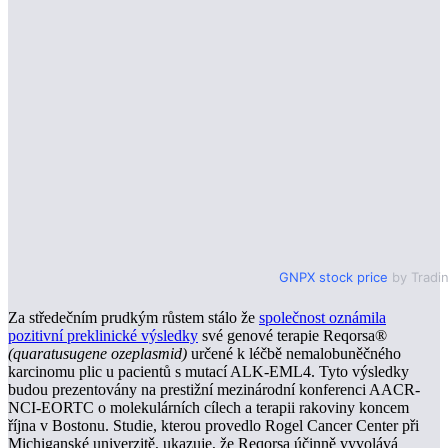
GNPX stock price
by Tradi
Za středečním prudkým růstem stálo že
společnost oznámila
pozitivní preklinické výsledky
své genové terapie Reqorsa®
(quaratusugene ozeplasmid)
určené k léčbě nemalobuněčného
karcinomu plic u pacientů s mutací ALK-EML4. Tyto výsledky
budou prezentovány na prestižní mezinárodní konferenci AACR-
NCI-EORTC o molekulárních cílech a terapii rakoviny koncem
října v Bostonu. Studie, kterou provedlo Rogel Cancer Center při
Michiganské univerzitě, ukazuje, že Reqorsa účinně vyvolává