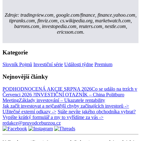
Zdroje: tradingview.com, google.com/finance, finance.yahoo.com,
tipranks.com, finviz.com, cs.wikipedia.org, marketwatch.com,
barrons.com, investopedia.com, reuters.com, nestle.com,
ericsson.com.
Kategorie
Slovník Pojmů
Investiční série
Události týdne
Premium
Nejnovější články
PODHODNOCENÁ AKCIE SRPNA 2026
Co se událo na trzích v
Červenci 2026 ?
INVESTIČNÍ OTAZNÍK – China Politburo
Meeting
Základy investování – Ukazatele rentability
Jak začít investovat a nejčastější chyby začínajících investorů ->
Užitečné externí odkazy ->
Stále nevíte jakého obchodníka vybrat?
Vypište krátký formulář a my to vyřídíme za vás ->
redakce@pruvodceburzou.cz