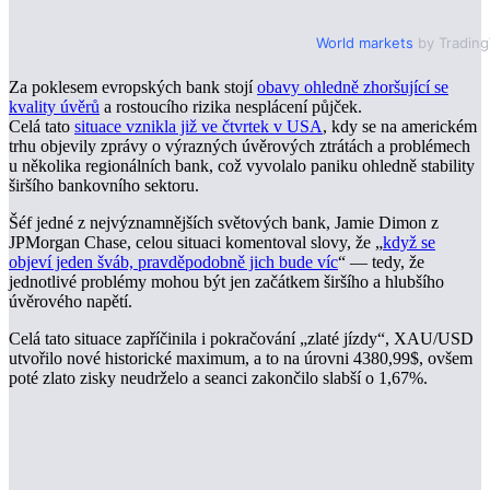
World markets
by Tradin
Za poklesem evropských bank stojí
obavy ohledně zhoršující se
kvality úvěrů
a rostoucího rizika nesplácení půjček.
Celá tato
situace vznikla již ve čtvrtek v USA
, kdy se na americkém
trhu objevily zprávy o výrazných úvěrových ztrátách a problémech
u několika regionálních bank, což vyvolalo paniku ohledně stability
širšího bankovního sektoru.
Šéf jedné z nejvýznamnějších světových bank, Jamie Dimon z
JPMorgan Chase, celou situaci komentoval slovy, že „
když se
objeví jeden šváb, pravděpodobně jich bude víc
“ — tedy, že
jednotlivé problémy mohou být jen začátkem širšího a hlubšího
úvěrového napětí.
Celá tato situace zapříčinila i pokračování „zlaté jízdy“, XAU/USD
utvořilo nové historické maximum, a to na úrovni 4380,99$, ovšem
poté zlato zisky neudrželo a seanci zakončilo slabší o 1,67%.