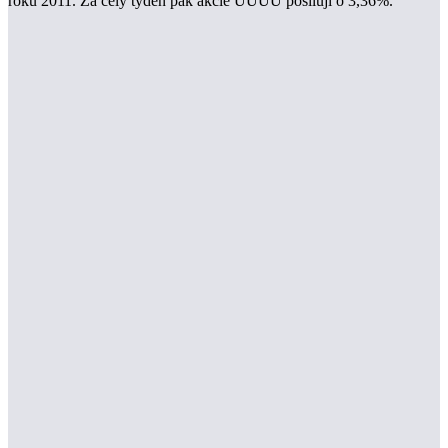
roku 2011. Za celý týden pak akcie UUUU posilují o 3,36%.