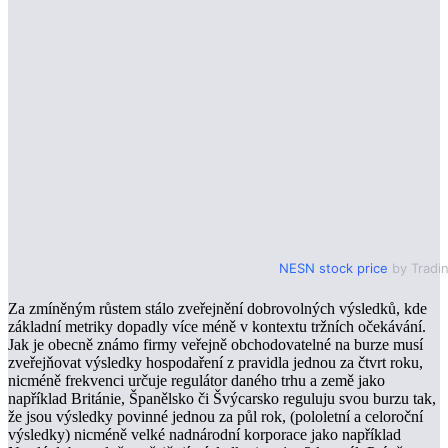
NESN stock price
by Tradi
Za zmíněným růstem stálo zveřejnění dobrovolných výsledků, kde
základní metriky dopadly více méně v kontextu tržních očekávání.
Jak je obecně známo firmy veřejně obchodovatelné na burze musí
zveřejňovat výsledky hospodaření z pravidla jednou za čtvrt roku,
nicméně frekvenci určuje regulátor daného trhu a země jako
například Británie, Španělsko či Švýcarsko reguluju svou burzu tak,
že jsou výsledky povinné jednou za půl rok, (pololetní a celoroční
výsledky) nicméně velké nadnárodní korporace jako například