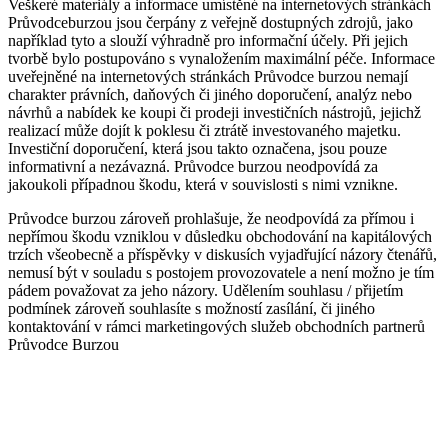
Veškeré materiály a informace umístěné na internetových stránkách
Průvodceburzou jsou čerpány z veřejně dostupných zdrojů, jako
například tyto a slouží výhradně pro informační účely. Při jejich
tvorbě bylo postupováno s vynaložením maximální péče. Informace
uveřejněné na internetových stránkách Průvodce burzou nemají
charakter právních, daňových či jiného doporučení, analýz nebo
návrhů a nabídek ke koupi či prodeji investičních nástrojů, jejichž
realizací může dojít k poklesu či ztrátě investovaného majetku.
Investiční doporučení, která jsou takto označena, jsou pouze
informativní a nezávazná. Průvodce burzou neodpovídá za
jakoukoli případnou škodu, která v souvislosti s nimi vznikne.
Průvodce burzou zároveň prohlašuje, že neodpovídá za přímou i
nepřímou škodu vzniklou v důsledku obchodování na kapitálových
trzích všeobecně a příspěvky v diskusích vyjadřující názory čtenářů,
nemusí být v souladu s postojem provozovatele a není možno je tím
pádem považovat za jeho názory. Udělením souhlasu / přijetím
podmínek zároveň souhlasíte s možností zasílání, či jiného
kontaktování v rámci marketingových služeb obchodních partnerů
Průvodce Burzou