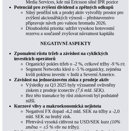
Media Services, kde má Ericsson silné IPR pozice
Potenciál pro zvýšení dividend a zpětných odkupů
Silný peněžní tok a prodej aktiv vytvořily prostor pro
zvýšení akcionářských výnosů – představenstvo
připravuje návrh pro valnou hromadu 2026.
Dlouhodobá priorita: udržet vysokou hotovostní
rezervu a současně zvyšovat návratnost kapitálu
NEGATIVNÍ ASPEKTY
Zpomalení růstu tržeb a závislost na cyklických
investicích operátorů
Organický pokles tržeb o -2 %, celkové tržby -9 % r/r.
Segment Networks klesl o -5 % organicky, zejména
kvůli poklesu investic v Indii a Severní Americe.
Závislost na jednorázovém zisku z prodeje aktiv
Výsledky za Q3 2025 byly významně ovlivněny
ziskem z prodeje iconectiv
(7,6 mld. SEK)
.
Bez této transakce by růst ziskovosti byl podstatně
nižší.
Kurzové vlivy a makroekonomická nejistota
Negativní FX dopad -4,2 mld. SEK na tržby a -2,0
mld. SEK na hrubý zisk.
Přetrvává vysoká citlivost na USD/SEK kurz
(10%
změna = ±5 % vliv na tržby)
.