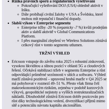
Rizika právních sporů a regulatorních vyšetřování
Pokračující vyšetřování DOJ
(USA)
ohledně aktivit v
Iráku.
Dále probíhají civilní žaloby v USA a Švédsku, které
mohou mít reputační i finanční dopady.
Slabší výkon v Enterprise segmentu
Enterprise tržby -20 %
(organicky -7 %)
kvůli prodejům
aktiv a slabší aktivitě v Global Communications
Platform.
I přes marginální zlepšení ve Wireless Solutions zůstává
celkový růst v tomto segmentu utlumen.
TRŽNÍ VÝHLED
Ericsson vstupuje do závěru roku 2025 s robustní ziskovostí,
vysokou likviditou a silnou pozicí v oblasti 5G a cloudových
řešení. Očekává stabilizaci tržeb v segmentu Enterprise a růst
odpovídající průměrné sezónnosti v sítích a softwaru. Výhled
marží zůstává pozitivní – upravená hrubá marže v Q4 2025 se
má pohybovat v rozmezí 49–51 %. Přesto však firma čelí
makroekonomickým rizikům, zejména v podobě kurzových
výkyvů, geopolitické nejistoty a vyšších restrukturalizačních
nákladů. Dlouhodobě zůstává Ericsson dobře pozicován pro
růst díky technologickému vedení, diverzifikaci příjmů mimo
sítě a potenciálu návratu kapitálu akcionářům.